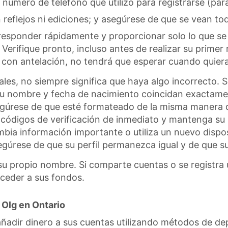
l número de teléfono que utilizó para registrarse (pa
n reflejos ni ediciones; y asegúrese de que se vean to
responder rápidamente y proporcionar solo lo que se 
 Verifique pronto, incluso antes de realizar su primer
e con antelación, no tendrá que esperar cuando quiera
es, no siempre significa que haya algo incorrecto. 
su nombre y fecha de nacimiento coincidan exactamen
úrese de que esté formateado de la misma manera que
s códigos de verificación de inmediato y mantenga su
mbia información importante o utiliza un nuevo disposi
egúrese de que su perfil permanezca igual y de que 
 su propio nombre. Si comparte cuentas o se registra 
cceder a sus fondos.
 Olg en Ontario
adir dinero a sus cuentas utilizando métodos de depó