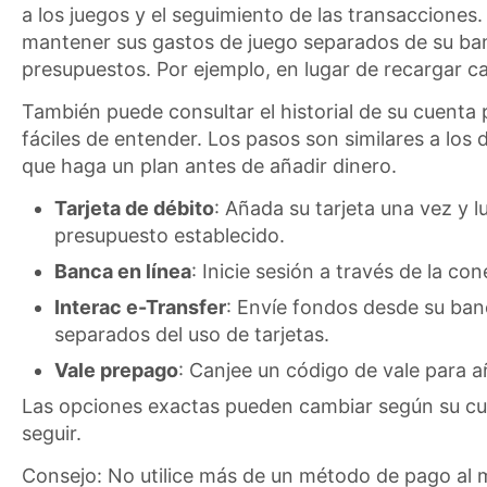
a los juegos y el seguimiento de las transacciones.
mantener sus gastos de juego separados de su banca
presupuestos. Por ejemplo, en lugar de recargar c
También puede consultar el historial de su cuenta
fáciles de entender. Los pasos son similares a lo
que haga un plan antes de añadir dinero.
Tarjeta de débito
: Añada su tarjeta una vez y
presupuesto establecido.
Banca en línea
: Inicie sesión a través de la 
Interac e-Transfer
: Envíe fondos desde su ban
separados del uso de tarjetas.
Vale prepago
: Canjee un código de vale para 
Las opciones exactas pueden cambiar según su cuen
seguir.
Consejo: No utilice más de un método de pago al m