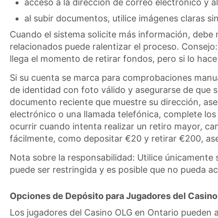
acceso a la dirección de correo electrónico y a
al subir documentos, utilice imágenes claras si
Cuando el sistema solicite más información, debe 
relacionados puede ralentizar el proceso. Consejo:
llega el momento de retirar fondos, pero si lo hac
Si su cuenta se marca para comprobaciones manual
de identidad con foto válido y asegurarse de que 
documento reciente que muestre su dirección, aseg
electrónico o una llamada telefónica, complete lo
ocurrir cuando intenta realizar un retiro mayor, ca
fácilmente, como depositar €20 y retirar €200, as
Nota sobre la responsabilidad: Utilice únicamente
puede ser restringida y es posible que no pueda a
Opciones de Depósito para Jugadores del Casino
Los jugadores del Casino OLG en Ontario pueden añ