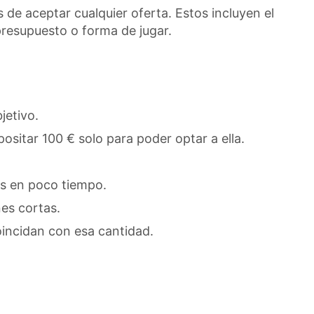
de aceptar cualquier oferta. Estos incluyen el
 presupuesto o forma de jugar.
jetivo.
ositar 100 € solo para poder optar a ella.
os en poco tiempo.
nes cortas.
incidan con esa cantidad.