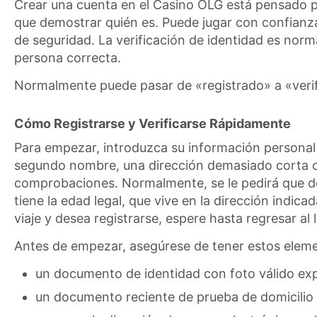
Crear una cuenta en el Casino OLG está pensado p
que demostrar quién es. Puede jugar con confianza 
de seguridad. La verificación de identidad es norma
persona correcta.
Normalmente puede pasar de «registrado» a «verif
Cómo Registrarse y Verificarse Rápidamente
Para empezar, introduzca su información persona
segundo nombre, una dirección demasiado corta o 
comprobaciones. Normalmente, se le pedirá que dem
tiene la edad legal, que vive en la dirección indic
viaje y desea registrarse, espere hasta regresar al
Antes de empezar, asegúrese de tener estos elem
un documento de identidad con foto válido exp
un documento reciente de prueba de domicilio q