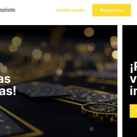
epósito
Iniciar sesión
Registrarse
¡
as
v
as!
i
J