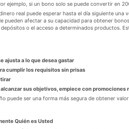
r ejemplo, si un bono solo se puede convertir en 200
dinero real puede esperar hasta el día siguiente una 
e pueden afectar a su capacidad para obtener bonos. 
s depósitos o el acceso a determinados productos. Est
e ajusta a lo que desea gastar
a cumplir los requisitos sin prisas
tirar
á a alcanzar sus objetivos, empiece con promocione
eño puede ser una forma más segura de obtener valor
mente Quién es Usted