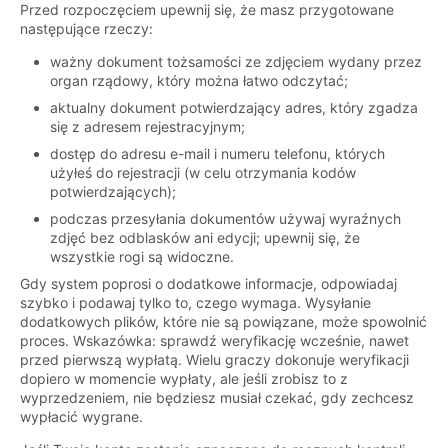
Przed rozpoczęciem upewnij się, że masz przygotowane
następujące rzeczy:
ważny dokument tożsamości ze zdjęciem wydany przez
organ rządowy, który można łatwo odczytać;
aktualny dokument potwierdzający adres, który zgadza
się z adresem rejestracyjnym;
dostęp do adresu e-mail i numeru telefonu, których
użyłeś do rejestracji (w celu otrzymania kodów
potwierdzających);
podczas przesyłania dokumentów używaj wyraźnych
zdjęć bez odblasków ani edycji; upewnij się, że
wszystkie rogi są widoczne.
Gdy system poprosi o dodatkowe informacje, odpowiadaj
szybko i podawaj tylko to, czego wymaga. Wysyłanie
dodatkowych plików, które nie są powiązane, może spowolnić
proces. Wskazówka: sprawdź weryfikację wcześnie, nawet
przed pierwszą wypłatą. Wielu graczy dokonuje weryfikacji
dopiero w momencie wypłaty, ale jeśli zrobisz to z
wyprzedzeniem, nie będziesz musiał czekać, gdy zechcesz
wypłacić wygrane.