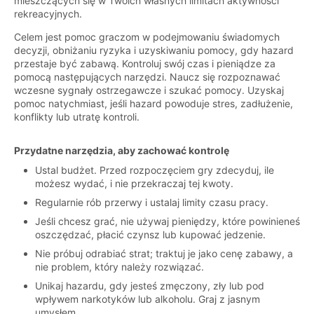
mieszczących się w Twoich własnych limitach aktywności
rekreacyjnych.
Celem jest pomoc graczom w podejmowaniu świadomych
decyzji, obniżaniu ryzyka i uzyskiwaniu pomocy, gdy hazard
przestaje być zabawą. Kontroluj swój czas i pieniądze za
pomocą następujących narzędzi. Naucz się rozpoznawać
wczesne sygnały ostrzegawcze i szukać pomocy. Uzyskaj
pomoc natychmiast, jeśli hazard powoduje stres, zadłużenie,
konflikty lub utratę kontroli.
Przydatne narzędzia, aby zachować kontrolę
Ustal budżet. Przed rozpoczęciem gry zdecyduj, ile
możesz wydać, i nie przekraczaj tej kwoty.
Regularnie rób przerwy i ustalaj limity czasu pracy.
Jeśli chcesz grać, nie używaj pieniędzy, które powinieneś
oszczędzać, płacić czynsz lub kupować jedzenie.
Nie próbuj odrabiać strat; traktuj je jako cenę zabawy, a
nie problem, który należy rozwiązać.
Unikaj hazardu, gdy jesteś zmęczony, zły lub pod
wpływem narkotyków lub alkoholu. Graj z jasnym
umysłem.