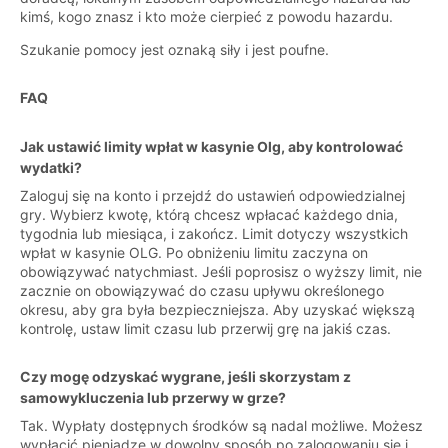
kimś, kogo znasz i kto może cierpieć z powodu hazardu.
Szukanie pomocy jest oznaką siły i jest poufne.
FAQ
Jak ustawić limity wpłat w kasynie Olg, aby kontrolować
wydatki?
Zaloguj się na konto i przejdź do ustawień odpowiedzialnej
gry. Wybierz kwotę, którą chcesz wpłacać każdego dnia,
tygodnia lub miesiąca, i zakończ. Limit dotyczy wszystkich
wpłat w kasynie OLG. Po obniżeniu limitu zaczyna on
obowiązywać natychmiast. Jeśli poprosisz o wyższy limit, nie
zacznie on obowiązywać do czasu upływu określonego
okresu, aby gra była bezpieczniejsza. Aby uzyskać większą
kontrolę, ustaw limit czasu lub przerwij grę na jakiś czas.
Czy mogę odzyskać wygrane, jeśli skorzystam z
samowykluczenia lub przerwy w grze?
Tak. Wypłaty dostępnych środków są nadal możliwe. Możesz
wypłacić pieniądze w dowolny sposób po zalogowaniu się i