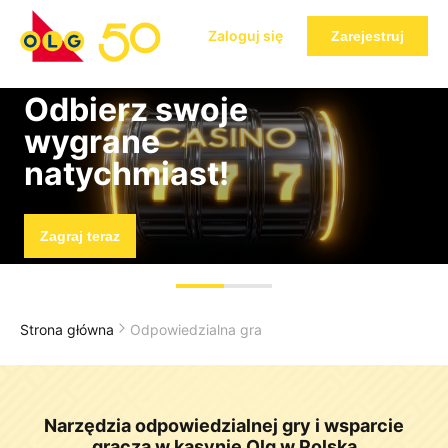
Zaloguj się
Zarejestruj
Odbierz swoje
wygrane
natychmiast!
Zagraj teraz
Strona główna
Odpowiedzialna gra
Narzędzia odpowiedzialnej gry i wsparcie
gracza w kasynie Olg w Polska