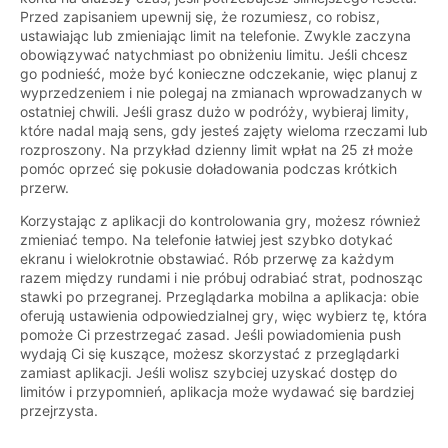
Przed zapisaniem upewnij się, że rozumiesz, co robisz,
ustawiając lub zmieniając limit na telefonie. Zwykle zaczyna
obowiązywać natychmiast po obniżeniu limitu. Jeśli chcesz
go podnieść, może być konieczne odczekanie, więc planuj z
wyprzedzeniem i nie polegaj na zmianach wprowadzanych w
ostatniej chwili. Jeśli grasz dużo w podróży, wybieraj limity,
które nadal mają sens, gdy jesteś zajęty wieloma rzeczami lub
rozproszony. Na przykład dzienny limit wpłat na 25 zł może
pomóc oprzeć się pokusie doładowania podczas krótkich
przerw.
Korzystając z aplikacji do kontrolowania gry, możesz również
zmieniać tempo. Na telefonie łatwiej jest szybko dotykać
ekranu i wielokrotnie obstawiać. Rób przerwę za każdym
razem między rundami i nie próbuj odrabiać strat, podnosząc
stawki po przegranej. Przeglądarka mobilna a aplikacja: obie
oferują ustawienia odpowiedzialnej gry, więc wybierz tę, która
pomoże Ci przestrzegać zasad. Jeśli powiadomienia push
wydają Ci się kuszące, możesz skorzystać z przeglądarki
zamiast aplikacji. Jeśli wolisz szybciej uzyskać dostęp do
limitów i przypomnień, aplikacja może wydawać się bardziej
przejrzysta.