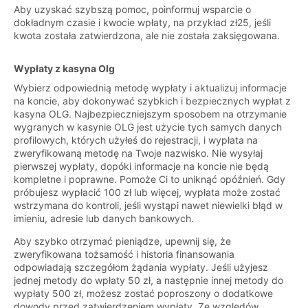
Aby uzyskać szybszą pomoc, poinformuj wsparcie o
dokładnym czasie i kwocie wpłaty, na przykład zł25, jeśli
kwota została zatwierdzona, ale nie została zaksięgowana.
Wypłaty z kasyna Olg
Wybierz odpowiednią metodę wypłaty i aktualizuj informacje
na koncie, aby dokonywać szybkich i bezpiecznych wypłat z
kasyna OLG. Najbezpieczniejszym sposobem na otrzymanie
wygranych w kasynie OLG jest użycie tych samych danych
profilowych, których użyłeś do rejestracji, i wypłata na
zweryfikowaną metodę na Twoje nazwisko. Nie wysyłaj
pierwszej wypłaty, dopóki informacje na koncie nie będą
kompletne i poprawne. Pomoże Ci to uniknąć opóźnień. Gdy
próbujesz wypłacić 100 zł lub więcej, wypłata może zostać
wstrzymana do kontroli, jeśli wystąpi nawet niewielki błąd w
imieniu, adresie lub danych bankowych.
Aby szybko otrzymać pieniądze, upewnij się, że
zweryfikowana tożsamość i historia finansowania
odpowiadają szczegółom żądania wypłaty. Jeśli użyjesz
jednej metody do wpłaty 50 zł, a następnie innej metody do
wypłaty 500 zł, możesz zostać poproszony o dodatkowe
dowody przed zatwierdzeniem wypłaty. Ze względów