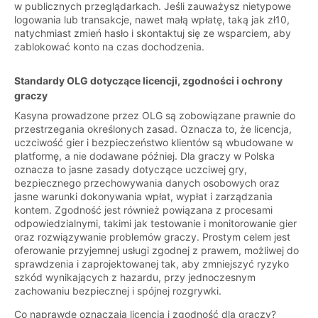
w publicznych przeglądarkach. Jeśli zauważysz nietypowe
logowania lub transakcje, nawet małą wpłatę, taką jak zł10,
natychmiast zmień hasło i skontaktuj się ze wsparciem, aby
zablokować konto na czas dochodzenia.
Standardy OLG dotyczące licencji, zgodności i ochrony
graczy
Kasyna prowadzone przez OLG są zobowiązane prawnie do
przestrzegania określonych zasad. Oznacza to, że licencja,
uczciwość gier i bezpieczeństwo klientów są wbudowane w
platformę, a nie dodawane później. Dla graczy w Polska
oznacza to jasne zasady dotyczące uczciwej gry,
bezpiecznego przechowywania danych osobowych oraz
jasne warunki dokonywania wpłat, wypłat i zarządzania
kontem. Zgodność jest również powiązana z procesami
odpowiedzialnymi, takimi jak testowanie i monitorowanie gier
oraz rozwiązywanie problemów graczy. Prostym celem jest
oferowanie przyjemnej usługi zgodnej z prawem, możliwej do
sprawdzenia i zaprojektowanej tak, aby zmniejszyć ryzyko
szkód wynikających z hazardu, przy jednoczesnym
zachowaniu bezpiecznej i spójnej rozgrywki.
Co naprawdę oznaczają licencja i zgodność dla graczy?