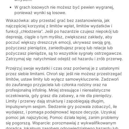
W grach losowych nie możesz być pewien wygranej,
ponieważ wyniki są losowe.
Wskazówka: aby przestać grać bez zastanowienia, jak
najczęściej korzystaj z limitów wpłat, limitów wydatków i
funkcji „chłodzenia”. Jeśli po hazardzie czujesz niepokój lub
depresję, ciągle o tym myślisz, zwiększasz zakłady, aby
poczuć większy dreszczyk emocji, ukrywasz swoją grę,
pożyczasz pieniądze, zaniedbujesz pracę lub relacje lub
pożyczasz pieniądze, są to wszystkie sygnały ostrzegawcze.
Zatrzymaj się: natychmiast odejdź od hazardu i zrób przerwę.
Przejrzyj swoje wydatki i czas oraz porównaj je z ustalonymi
przez siebie limitami. Chroń się: jeśli nie możesz przestrzegać
limitów, ustaw limity lub wyłącz samowykluczenie. Zadzwoń
do zaufanego przyjaciela lub członka rodziny oraz na
profesjonalną infolinię. Mniej stresujące i nierealistyczne
oczekiwania, gdy grasz dla zabawy, a nie dla pieniędzy.
Limity i przerwy dają strukturę i zapobiegają długim,
impulsywnym sesjom. Śledzenie gry pozwala zobaczyć, ile
wydajesz, i pomaga podejmować lepsze decyzje. Uzyskaj
pomoc jak najszybciej. Pomoc działa lepiej, zanim problemy
się pogorszą. Wsparcie: porozmawiaj z wykwalifikowanym
doradcą, lokalnym zasobem odpowiedzialnego hazardu lub