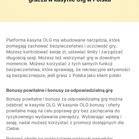
Platforma kasyna OLG ma wbudowane narzędzia, które
pomagają zachować bezpieczeństwo i uczciwość gry.
Możesz kontrolować swoje zł, ustawiać limity i zarządzać
długością sesji. Możesz też wstrzymać grę w dowolnym
momencie. Możesz korzystać z tych samych funkcji
bezpieczeństwa, które sprawiają, że rekreacyjne aktywności
są bezpieczniejsze, jeśli grasz z Polska jako klient polski.
Bonusy powitalne i bonusy za odpowiedzialną grę
Bonusy powitalne i bonusy za odpowiedzialną grę można
odebrać w kasynie OLG. W kasynie OLG bonusy i oferty
powitalne mają na celu poprawę gry bez zachęcania do
ryzykownego wydawania pieniędzy. Wybierając wpłatę i
sesję, nadal możesz korzystać z promocji dostępnych dla
Ciebie.
Poświęć chwilę na przeczytanie ważnych warunków