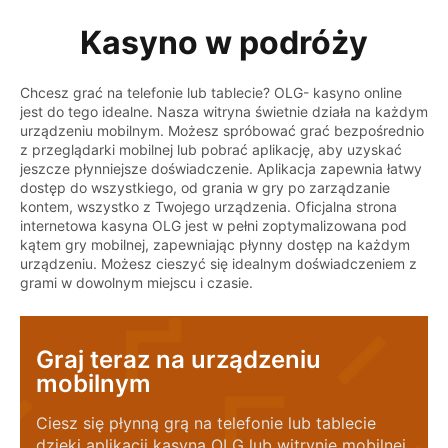
Kasyno w podróży
Chcesz grać na telefonie lub tablecie? OLG- kasyno online
jest do tego idealne. Nasza witryna świetnie działa na każdym
urządzeniu mobilnym. Możesz spróbować grać bezpośrednio
z przeglądarki mobilnej lub pobrać aplikację, aby uzyskać
jeszcze płynniejsze doświadczenie. Aplikacja zapewnia łatwy
dostęp do wszystkiego, od grania w gry po zarządzanie
kontem, wszystko z Twojego urządzenia. Oficjalna strona
internetowa kasyna OLG jest w pełni zoptymalizowana pod
kątem gry mobilnej, zapewniając płynny dostęp na każdym
urządzeniu. Możesz cieszyć się idealnym doświadczeniem z
grami w dowolnym miejscu i czasie.
Graj teraz na urządzeniu
mobilnym
Ciesz się płynną grą na telefonie lub tablecie
dzięki aplikacji kasyna OLG lub witrynie mobilnej.