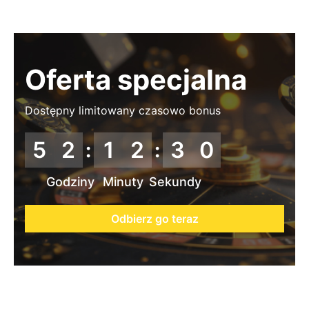
Oferta specjalna
Dostępny limitowany czasowo bonus
5
2
1
2
2
9
:
:
Godziny
Minuty
Sekundy
Odbierz go teraz