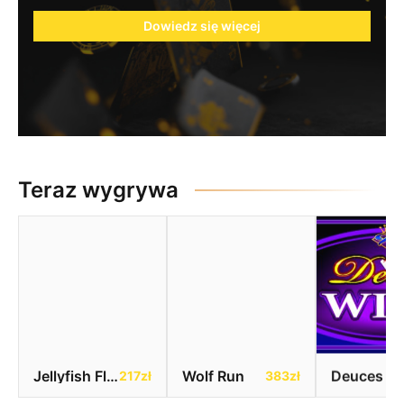
Dowiedz się więcej
Teraz wygrywa
Jellyfish Flow
Wolf Run
De
217zł
383zł