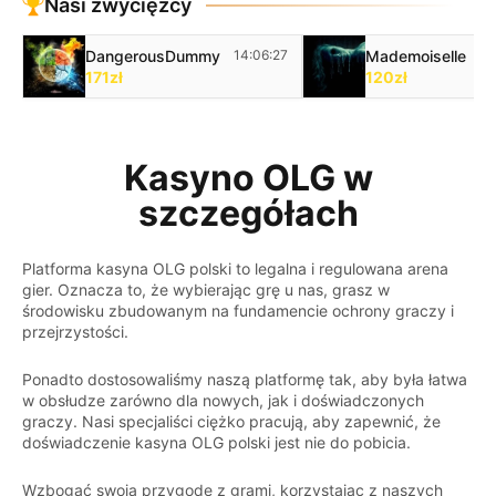
Nasi zwycięzcy
DangerousDummy
14:06:27
Mademoiselle
1
171zł
120zł
Kasyno OLG w
szczegółach
Platforma kasyna OLG polski to legalna i regulowana arena
gier. Oznacza to, że wybierając grę u nas, grasz w
środowisku zbudowanym na fundamencie ochrony graczy i
przejrzystości.
Ponadto dostosowaliśmy naszą platformę tak, aby była łatwa
w obsłudze zarówno dla nowych, jak i doświadczonych
graczy. Nasi specjaliści ciężko pracują, aby zapewnić, że
doświadczenie kasyna OLG polski jest nie do pobicia.
Wzbogać swoją przygodę z grami, korzystając z naszych