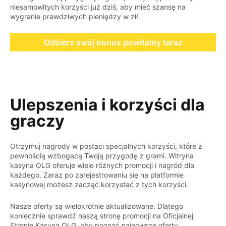
niesamowitych korzyści już dziś, aby mieć szansę na
wygranie prawdziwych pieniędzy w zł!
Odbierz swój bonus powitalny teraz
Ulepszenia i korzyści dla
graczy
Otrzymuj nagrody w postaci specjalnych korzyści, które z
pewnością wzbogacą Twoją przygodę z grami. Witryna
kasyna OLG oferuje wiele różnych promocji i nagród dla
każdego. Zaraz po zarejestrowaniu się na platformie
kasynowej możesz zacząć korzystać z tych korzyści.
Nasze oferty są wielokrotnie aktualizowane. Dlatego
koniecznie sprawdź naszą stronę promocji na Oficjalnej
Stronie Kasyna OLG, aby poznać najnowsze oferty.