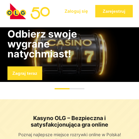
Zaloguj się
Zarejestruj
Odbierz swoje
wygrane
natychmiast!
Zagraj teraz
Kasyno OLG – Bezpieczna i
satysfakcjonująca gra online
Poznaj najlepsze miejsce rozrywki online w Polska!