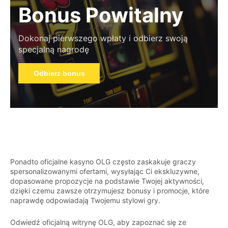
Bonus Powitalny
Dokonaj pierwszego wpłaty i odbierz swoją
specjalną nagrodę
Odbierz bonus
Ponadto oficjalne kasyno OLG często zaskakuje graczy
spersonalizowanymi ofertami, wysyłając Ci ekskluzywne,
dopasowane propozycje na podstawie Twojej aktywności,
dzięki czemu zawsze otrzymujesz bonusy i promocje, które
naprawdę odpowiadają Twojemu stylowi gry.
Odwiedź oficjalną witrynę OLG, aby zapoznać się ze