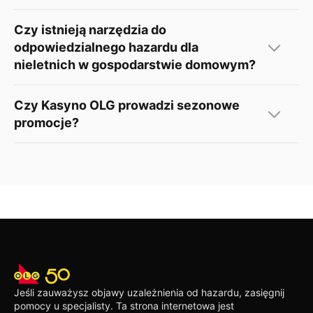
Czy istnieją narzędzia do
odpowiedzialnego hazardu dla
nieletnich w gospodarstwie domowym?
Czy Kasyno OLG prowadzi sezonowe
promocje?
Jeśli zauważysz objawy uzależnienia od hazardu, zasięgnij
pomocy u specjalisty. Ta strona internetowa jest