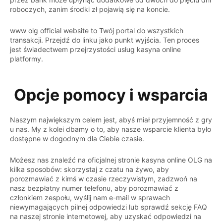
roboczych, zanim środki zł pojawią się na koncie.
www olg official website to Twój portal do wszystkich
transakcji. Przejdź do linku jako punkt wyjścia. Ten proces
jest świadectwem przejrzystości usług kasyna online
platformy.
Opcje pomocy i wsparcia
Naszym największym celem jest, abyś miał przyjemność z gry
u nas. My z kolei dbamy o to, aby nasze wsparcie klienta było
dostępne w dogodnym dla Ciebie czasie.
Możesz nas znaleźć na oficjalnej stronie kasyna online OLG na
kilka sposobów: skorzystaj z czatu na żywo, aby
porozmawiać z kimś w czasie rzeczywistym, zadzwoń na
nasz bezpłatny numer telefonu, aby porozmawiać z
członkiem zespołu, wyślij nam e-mail w sprawach
niewymagających pilnej odpowiedzi lub sprawdź sekcję FAQ
na naszej stronie internetowej, aby uzyskać odpowiedzi na