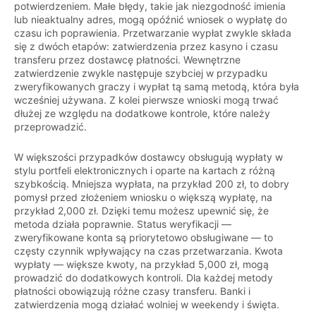
potwierdzeniem. Małe błędy, takie jak niezgodność imienia
lub nieaktualny adres, mogą opóźnić wniosek o wypłatę do
czasu ich poprawienia. Przetwarzanie wypłat zwykle składa
się z dwóch etapów: zatwierdzenia przez kasyno i czasu
transferu przez dostawcę płatności. Wewnętrzne
zatwierdzenie zwykle następuje szybciej w przypadku
zweryfikowanych graczy i wypłat tą samą metodą, która była
wcześniej używana. Z kolei pierwsze wnioski mogą trwać
dłużej ze względu na dodatkowe kontrole, które należy
przeprowadzić.
W większości przypadków dostawcy obsługują wypłaty w
stylu portfeli elektronicznych i oparte na kartach z różną
szybkością. Mniejsza wypłata, na przykład 200 zł, to dobry
pomysł przed złożeniem wniosku o większą wypłatę, na
przykład 2,000 zł. Dzięki temu możesz upewnić się, że
metoda działa poprawnie. Status weryfikacji —
zweryfikowane konta są priorytetowo obsługiwane — to
częsty czynnik wpływający na czas przetwarzania. Kwota
wypłaty — większe kwoty, na przykład 5,000 zł, mogą
prowadzić do dodatkowych kontroli. Dla każdej metody
płatności obowiązują różne czasy transferu. Banki i
zatwierdzenia mogą działać wolniej w weekendy i święta.