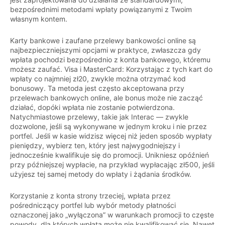
bezpośrednimi metodami wpłaty powiązanymi z Twoim
własnym kontem.
Karty bankowe i zaufane przelewy bankowości online są
najbezpieczniejszymi opcjami w praktyce, zwłaszcza gdy
wpłata pochodzi bezpośrednio z konta bankowego, któremu
możesz zaufać. Visa i MasterCard: Korzystając z tych kart do
wpłaty co najmniej zł20, zwykle można otrzymać kod
bonusowy. Ta metoda jest często akceptowana przy
przelewach bankowych online, ale bonus może nie zacząć
działać, dopóki wpłata nie zostanie potwierdzona.
Natychmiastowe przelewy, takie jak Interac — zwykle
dozwolone, jeśli są wykonywane w jednym kroku i nie przez
portfel. Jeśli w kasie widzisz więcej niż jeden sposób wypłaty
pieniędzy, wybierz ten, który jest najwygodniejszy i
jednocześnie kwalifikuje się do promocji. Unikniesz opóźnień
przy późniejszej wypłacie, na przykład wypłacając zł500, jeśli
użyjesz tej samej metody do wpłaty i żądania środków.
Korzystanie z konta strony trzeciej, wpłata przez
pośredniczący portfel lub wybór metody płatności
oznaczonej jako „wyłączona” w warunkach promocji to częste
powody, dla których wpłata może nie kwalifikować się. Nawet