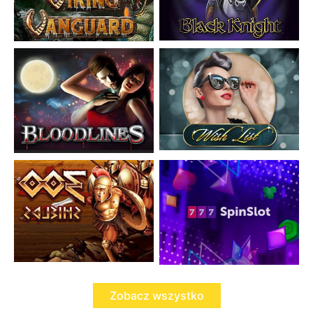
Zobacz wszystko