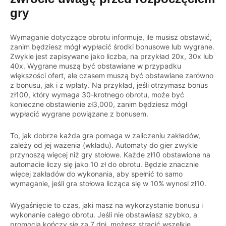
gry
Wymaganie dotyczące obrotu informuje, ile musisz obstawić,
zanim będziesz mógł wypłacić środki bonusowe lub wygrane.
Zwykle jest zapisywane jako liczba, na przykład 20x, 30x lub
40x. Wygrane muszą być obstawiane w przypadku
większości ofert, ale czasem muszą być obstawiane zarówno
z bonusu, jak i z wpłaty. Na przykład, jeśli otrzymasz bonus
zł100, który wymaga 30-krotnego obrotu, może być
konieczne obstawienie zł3,000, zanim będziesz mógł
wypłacić wygrane powiązane z bonusem.
To, jak dobrze każda gra pomaga w zaliczeniu zakładów,
zależy od jej ważenia (wkładu). Automaty do gier zwykle
przynoszą więcej niż gry stołowe. Każde zł10 obstawione na
automacie liczy się jako 10 zł do obrotu. Będzie znacznie
więcej zakładów do wykonania, aby spełnić to samo
wymaganie, jeśli gra stołowa licząca się w 10% wynosi zł10.
Wygaśnięcie to czas, jaki masz na wykorzystanie bonusu i
wykonanie całego obrotu. Jeśli nie obstawiasz szybko, a
promocja kończy się za 7 dni, możesz stracić wszelkie