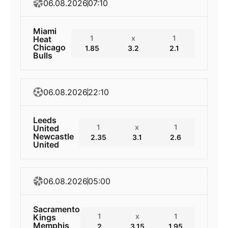
06.08.2026
07:10
Miami
1
x
1
Heat
Chicago
1.85
3.2
2.1
Bulls
06.08.2026
22:10
Leeds
1
x
1
United
Newcastle
2.35
3.1
2.6
United
06.08.2026
05:00
Sacramento
1
x
1
Kings
Memphis
2
3.15
1.95