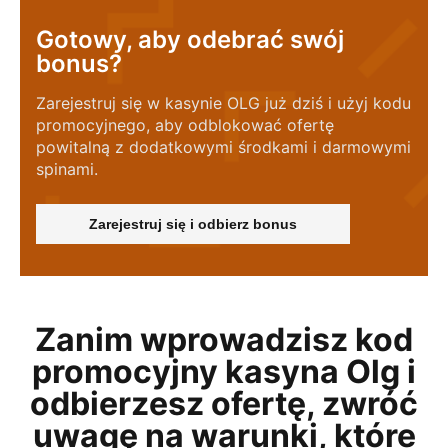
Gotowy, aby odebrać swój
bonus?
Zarejestruj się w kasynie OLG już dziś i użyj kodu
promocyjnego, aby odblokować ofertę
powitalną z dodatkowymi środkami i darmowymi
spinami.
Zarejestruj się i odbierz bonus
Zanim wprowadzisz kod
promocyjny kasyna Olg i
odbierzesz ofertę, zwróć
uwagę na warunki, które