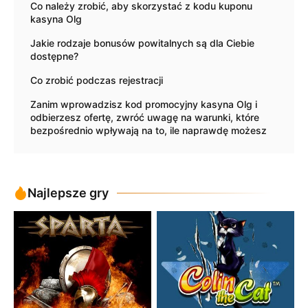
Co należy zrobić, aby skorzystać z kodu kuponu
kasyna Olg
Jakie rodzaje bonusów powitalnych są dla Ciebie
dostępne?
Co zrobić podczas rejestracji
Zanim wprowadzisz kod promocyjny kasyna Olg i
odbierzesz ofertę, zwróć uwagę na warunki, które
bezpośrednio wpływają na to, ile naprawdę możesz
wypłacić
Ważne rzeczy, na które należy zwrócić uwagę przed
rozpoczęciem gry
Najlepsze gry
Metody wpłaty kwalifikujące się do bonusów z
kodem promocyjnym
Czego można oczekiwać w zakresie czasu
przetwarzania
Co należy wiedzieć o minimalnej wpłacie
Bonusy kasyna mobilnego — korzystanie z kodu