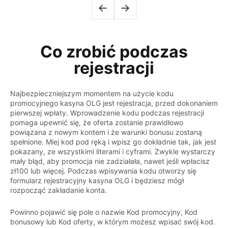
Co zrobić podczas
rejestracji
Najbezpieczniejszym momentem na użycie kodu
promocyjnego kasyna OLG jest rejestracja, przed dokonaniem
pierwszej wpłaty. Wprowadzenie kodu podczas rejestracji
pomaga upewnić się, że oferta zostanie prawidłowo
powiązana z nowym kontem i że warunki bonusu zostaną
spełnione. Miej kod pod ręką i wpisz go dokładnie tak, jak jest
pokazany, ze wszystkimi literami i cyframi. Zwykle wystarczy
mały błąd, aby promocja nie zadziałała, nawet jeśli wpłacisz
zł100 lub więcej. Podczas wpisywania kodu otworzy się
formularz rejestracyjny kasyna OLG i będziesz mógł
rozpocząć zakładanie konta.
Powinno pojawić się pole o nazwie Kod promocyjny, Kod
bonusowy lub Kod oferty, w którym możesz wpisać swój kod.