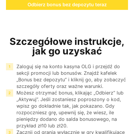
Odbierz bonus bez depozytu teraz
Szczegółowe instrukcje,
jak go uzyskać
Zaloguj się na konto kasyna OLG i przejdź do
sekcji promocji lub bonusów. Znajdź kafelek
„Bonus bez depozytu” i kliknij go, aby zobaczyć
szczegóły oferty oraz ważne warunki.
Możesz otrzymać bonus, klikając „Odbierz” lub
„Aktywuj”. Jeśli zostaniesz poproszony o kod,
wpisz go dokładnie tak, jak pokazano. Gdy
rozpoczniesz grę, upewnij się, że wiesz, ile
pieniędzy dodano do salda bonusowego, na
przykład zł10 lub zł20.
Zacznij od grania wyłącznie w gry kwalifikujące