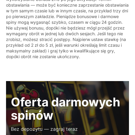
obstawiania — może być konieczne zaprzestanie obstawiania
w tym samym czasie lub w innym czasie, na przykład trzy dni
po pierwszym zakładzie. Pieniądze bonusowe i darmowe
spiny mogą wygasnąć szybko, czasem w ciągu 24 godzin.
Nie używaj bonusu, dopóki nie będziesz mógł przejść przez
wymagany obrót w jednej lub dwóch sesjach. Jeśli tego nie
zrobisz, możesz stracić postępy. Najpierw ustaw stawkę (na
przykład od 2 zł do 5 zł, jeśli warunki określają limit czasu i
maksymalny zakład) i graj tylko w kwalifikujące się gry,
dopóki obrót nie zostanie ukończony.
Oferta darmowych
spinów
Bez depozytu — zagraj teraz