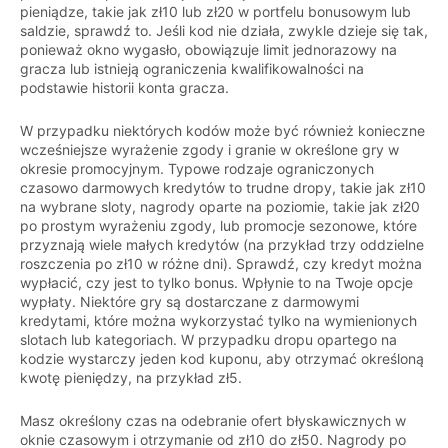
pieniądze, takie jak zł10 lub zł20 w portfelu bonusowym lub
saldzie, sprawdź to. Jeśli kod nie działa, zwykle dzieje się tak,
ponieważ okno wygasło, obowiązuje limit jednorazowy na
gracza lub istnieją ograniczenia kwalifikowalności na
podstawie historii konta gracza.
W przypadku niektórych kodów może być również konieczne
wcześniejsze wyrażenie zgody i granie w określone gry w
okresie promocyjnym. Typowe rodzaje ograniczonych
czasowo darmowych kredytów to trudne dropy, takie jak zł10
na wybrane sloty, nagrody oparte na poziomie, takie jak zł20
po prostym wyrażeniu zgody, lub promocje sezonowe, które
przyznają wiele małych kredytów (na przykład trzy oddzielne
roszczenia po zł10 w różne dni). Sprawdź, czy kredyt można
wypłacić, czy jest to tylko bonus. Wpłynie to na Twoje opcje
wypłaty. Niektóre gry są dostarczane z darmowymi
kredytami, które można wykorzystać tylko na wymienionych
slotach lub kategoriach. W przypadku dropu opartego na
kodzie wystarczy jeden kod kuponu, aby otrzymać określoną
kwotę pieniędzy, na przykład zł5.
Masz określony czas na odebranie ofert błyskawicznych w
oknie czasowym i otrzymanie od zł10 do zł50. Nagrody po