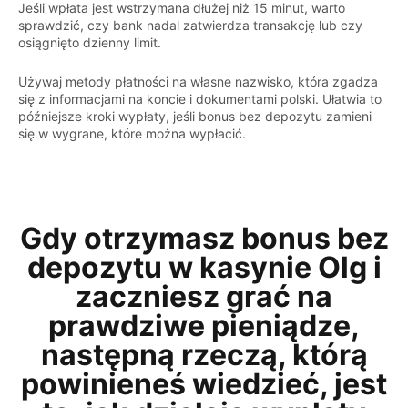
Jeśli wpłata jest wstrzymana dłużej niż 15 minut, warto
sprawdzić, czy bank nadal zatwierdza transakcję lub czy
osiągnięto dzienny limit.
Używaj metody płatności na własne nazwisko, która zgadza
się z informacjami na koncie i dokumentami polski. Ułatwia to
późniejsze kroki wypłaty, jeśli bonus bez depozytu zamieni
się w wygrane, które można wypłacić.
Gdy otrzymasz bonus bez
depozytu w kasynie Olg i
zaczniesz grać na
prawdziwe pieniądze,
następną rzeczą, którą
powinieneś wiedzieć, jest