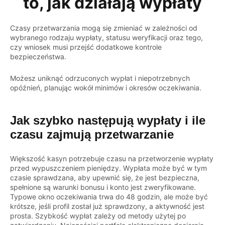
to, jak działają wypłaty
Czasy przetwarzania mogą się zmieniać w zależności od
wybranego rodzaju wypłaty, statusu weryfikacji oraz tego,
czy wniosek musi przejść dodatkowe kontrole
bezpieczeństwa.
Możesz uniknąć odrzuconych wypłat i niepotrzebnych
opóźnień, planując wokół minimów i okresów oczekiwania.
Jak szybko następują wypłaty i ile
czasu zajmują przetwarzanie
Większość kasyn potrzebuje czasu na przetworzenie wypłaty
przed wypuszczeniem pieniędzy. Wypłata może być w tym
czasie sprawdzana, aby upewnić się, że jest bezpieczna,
spełnione są warunki bonusu i konto jest zweryfikowane.
Typowe okno oczekiwania trwa do 48 godzin, ale może być
krótsze, jeśli profil został już sprawdzony, a aktywność jest
prosta. Szybkość wypłat zależy od metody użytej po