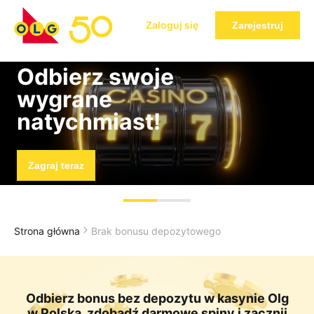
Zaloguj się
Zarejestruj
Odbierz swoje
wygrane
natychmiast!
Zagraj teraz
Strona główna
Brak bonusu depozytowego
Odbierz bonus bez depozytu w kasynie Olg
w Polska, zdobądź darmowe spiny i zacznij