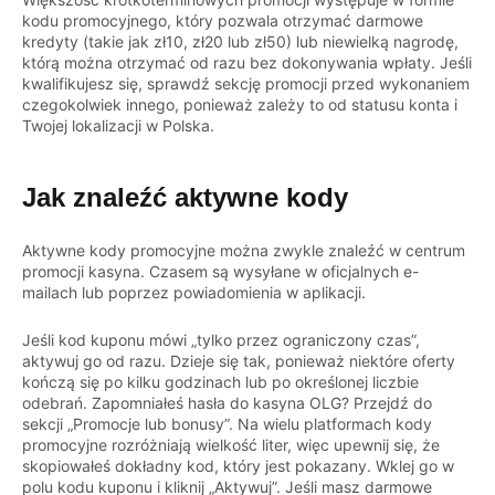
kodu promocyjnego, który pozwala otrzymać darmowe
kredyty (takie jak zł10, zł20 lub zł50) lub niewielką nagrodę,
którą można otrzymać od razu bez dokonywania wpłaty. Jeśli
kwalifikujesz się, sprawdź sekcję promocji przed wykonaniem
czegokolwiek innego, ponieważ zależy to od statusu konta i
Twojej lokalizacji w Polska.
Jak znaleźć aktywne kody
Aktywne kody promocyjne można zwykle znaleźć w centrum
promocji kasyna. Czasem są wysyłane w oficjalnych e-
mailach lub poprzez powiadomienia w aplikacji.
Jeśli kod kuponu mówi „tylko przez ograniczony czas”,
aktywuj go od razu. Dzieje się tak, ponieważ niektóre oferty
kończą się po kilku godzinach lub po określonej liczbie
odebrań. Zapomniałeś hasła do kasyna OLG? Przejdź do
sekcji „Promocje lub bonusy”. Na wielu platformach kody
promocyjne rozróżniają wielkość liter, więc upewnij się, że
skopiowałeś dokładny kod, który jest pokazany. Wklej go w
polu kodu kuponu i kliknij „Aktywuj”. Jeśli masz darmowe