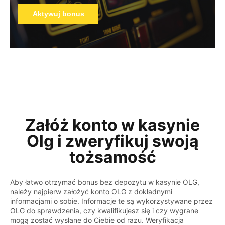
Aktywuj bonus
Załóż konto w kasynie
Olg i zweryfikuj swoją
tożsamość
Aby łatwo otrzymać bonus bez depozytu w kasynie OLG,
należy najpierw założyć konto OLG z dokładnymi
informacjami o sobie. Informacje te są wykorzystywane przez
OLG do sprawdzenia, czy kwalifikujesz się i czy wygrane
mogą zostać wysłane do Ciebie od razu. Weryfikacja