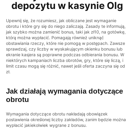
depozytu w kasynie Olg
Upewnij się, że rozumiesz, jak obliczane jest wymaganie
obrotu i które gry się do niego zaliczają. Zasady te informują,
jak szybko można zamienić bonus, taki jak zł10, na gotówkę,
którą można wypłacić. Pomagają również uniknąć
obstawiania rzeczy, które nie pomogą w postępach. Zawsze
sprawdzaj, czy liczby w wyskakującym okienku bonusu lub
ekranie kasjera są poprawne podczas odbierania bonusu. W
niektórych kampaniach liczba obrotów, gry, które się liczą, i
limit czasu mogą się różnić, nawet jeśli oferta zaczyna się od
zł.
Jak działają wymagania dotyczące
obrotu
Wymagania dotyczące obrotu nakładają obowiązek
postawienia określonej liczby zakładów, zanim będzie można
wypłacić jakiekolwiek wygrane z bonusu.