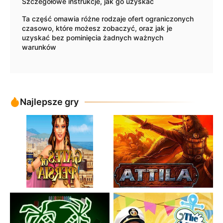
Szczegółowe instrukcje, jak go uzyskać
Ta część omawia różne rodzaje ofert ograniczonych
czasowo, które możesz zobaczyć, oraz jak je
uzyskać bez pominięcia żadnych ważnych
warunków
Jak znaleźć aktywne kody
Przeczytaj warunki bonusu, w tym wymagania
dotyczące obrotu, ważenie gier oraz datę
Najlepsze gry
wygaśnięcia, zanim skorzystasz z bonusu bez
depozytu w kasynie Olg
Jak działają wymagania dotyczące obrotu
Załóż konto w kasynie Olg i zweryfikuj swoją
tożsamość
Jak założyć konto i jakie informacje należy podać
Co potwierdza
Opcje wpłat, opłaty i czasy przetwarzania dla
kwalifikujących się metod płatności