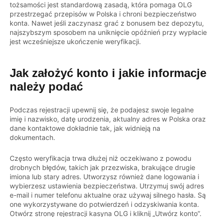
tożsamości jest standardową zasadą, która pomaga OLG
przestrzegać przepisów w Polska i chroni bezpieczeństwo
konta. Nawet jeśli zaczynasz grać z bonusem bez depozytu,
najszybszym sposobem na uniknięcie opóźnień przy wypłacie
jest wcześniejsze ukończenie weryfikacji.
Jak założyć konto i jakie informacje
należy podać
Podczas rejestracji upewnij się, że podajesz swoje legalne
imię i nazwisko, datę urodzenia, aktualny adres w Polska oraz
dane kontaktowe dokładnie tak, jak widnieją na
dokumentach.
Często weryfikacja trwa dłużej niż oczekiwano z powodu
drobnych błędów, takich jak przezwiska, brakujące drugie
imiona lub stary adres. Utworzysz również dane logowania i
wybierzesz ustawienia bezpieczeństwa. Utrzymuj swój adres
e-mail i numer telefonu aktualne oraz używaj silnego hasła. Są
one wykorzystywane do potwierdzeń i odzyskiwania konta.
Otwórz stronę rejestracji kasyna OLG i kliknij „Utwórz konto”.