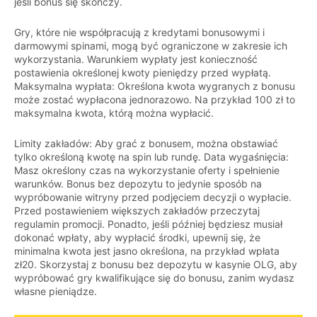
jeśli bonus się skończy.
Gry, które nie współpracują z kredytami bonusowymi i
darmowymi spinami, mogą być ograniczone w zakresie ich
wykorzystania. Warunkiem wypłaty jest konieczność
postawienia określonej kwoty pieniędzy przed wypłatą.
Maksymalna wypłata: Określona kwota wygranych z bonusu
może zostać wypłacona jednorazowo. Na przykład 100 zł to
maksymalna kwota, którą można wypłacić.
Limity zakładów: Aby grać z bonusem, można obstawiać
tylko określoną kwotę na spin lub rundę. Data wygaśnięcia:
Masz określony czas na wykorzystanie oferty i spełnienie
warunków. Bonus bez depozytu to jedynie sposób na
wypróbowanie witryny przed podjęciem decyzji o wypłacie.
Przed postawieniem większych zakładów przeczytaj
regulamin promocji. Ponadto, jeśli później będziesz musiał
dokonać wpłaty, aby wypłacić środki, upewnij się, że
minimalna kwota jest jasno określona, na przykład wpłata
zł20. Skorzystaj z bonusu bez depozytu w kasynie OLG, aby
wypróbować gry kwalifikujące się do bonusu, zanim wydasz
własne pieniądze.