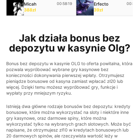
Micah
00:58:19
Erfecto
00:58:
388zł
39zł
Jak działa bonus bez
depozytu w kasynie Olg?
Bonus bez depozytu w kasynie OLG to oferta powitalna, która
pozwala wypróbować wybrane gry kasynowe bez
konieczności dokonywania pierwszej wpłaty. Otrzymujesz
pieniądze bonusowe od kasyna zamiast wpłacać zł20 lub
więcej. Dzięki temu możesz wypróbować gry, funkcje i
wypłaty przy mniejszym ryzyku.
Istnieją dwa główne rodzaje bonusów bez depozytu: kredyty
bonusowe, które można wykorzystać na sloty i niektóre inne
gry kasynowe, oraz darmowe spiny, które można
wykorzystać tylko na wybranych grach slotowych. Może być
napisane, że otrzymujesz zł10 w kredytach bonusowych lub
20 darmowych spinów, ale rzeczywista wartość leży w