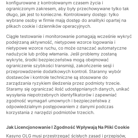
konfigurowane z kontrolowanym czasem życia i
ograniczonym zakresem, aby były przechowywane tylko tak
długo, jak jest to konieczne. Kontrolowany dostęp: tylko
wybrane osoby w firmie mają dostęp do analityki opartej na
plikach cookie i dzienników operacyjnych.
Ciągłe testowanie i monitorowanie pomagają wcześnie wykryć
podejrzaną aktywność, nietypowe wzorce logowania i
nietypowe wzorce ruchu, co może oznaczać automatyczne
nadużycie lub próbę włamania. Jeśli problemy zostaną
wykryte, środki bezpieczeństwa mogą obejmować
ograniczenie szybkości transmisji, zakończenie sesji i
przeprowadzenie dodatkowych kontroli. Staranny wybór
dostawców i kontrole techniczne są stosowane do
zarządzania ryzykiem śledzenia przez podmioty trzecie.
Staramy się ograniczać ilość udostępnianych danych, unikać
wysyłania niepotrzebnych identyfikatorów i zapewniać
zgodność wymagań umownych i bezpieczeństwa z
odpowiedzialnym postępowaniem z danymi podczas
korzystania z narzędzi podmiotów trzecich.
Jak Licencjonowanie I Zgodność Wpływają Na Pliki Cookie
Kasyno OLG musi przestrzegać ścisłych zasad i przepisów,