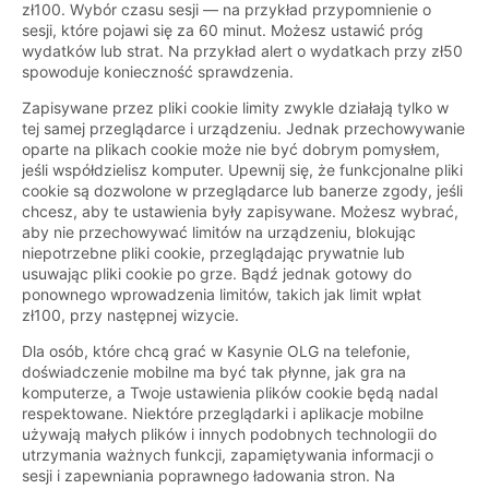
zł100. Wybór czasu sesji — na przykład przypomnienie o
sesji, które pojawi się za 60 minut. Możesz ustawić próg
wydatków lub strat. Na przykład alert o wydatkach przy zł50
spowoduje konieczność sprawdzenia.
Zapisywane przez pliki cookie limity zwykle działają tylko w
tej samej przeglądarce i urządzeniu. Jednak przechowywanie
oparte na plikach cookie może nie być dobrym pomysłem,
jeśli współdzielisz komputer. Upewnij się, że funkcjonalne pliki
cookie są dozwolone w przeglądarce lub banerze zgody, jeśli
chcesz, aby te ustawienia były zapisywane. Możesz wybrać,
aby nie przechowywać limitów na urządzeniu, blokując
niepotrzebne pliki cookie, przeglądając prywatnie lub
usuwając pliki cookie po grze. Bądź jednak gotowy do
ponownego wprowadzenia limitów, takich jak limit wpłat
zł100, przy następnej wizycie.
Dla osób, które chcą grać w Kasynie OLG na telefonie,
doświadczenie mobilne ma być tak płynne, jak gra na
komputerze, a Twoje ustawienia plików cookie będą nadal
respektowane. Niektóre przeglądarki i aplikacje mobilne
używają małych plików i innych podobnych technologii do
utrzymania ważnych funkcji, zapamiętywania informacji o
sesji i zapewniania poprawnego ładowania stron. Na