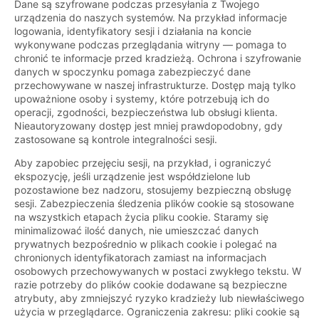
Dane są szyfrowane podczas przesyłania z Twojego
urządzenia do naszych systemów. Na przykład informacje
logowania, identyfikatory sesji i działania na koncie
wykonywane podczas przeglądania witryny — pomaga to
chronić te informacje przed kradzieżą. Ochrona i szyfrowanie
danych w spoczynku pomaga zabezpieczyć dane
przechowywane w naszej infrastrukturze. Dostęp mają tylko
upoważnione osoby i systemy, które potrzebują ich do
operacji, zgodności, bezpieczeństwa lub obsługi klienta.
Nieautoryzowany dostęp jest mniej prawdopodobny, gdy
zastosowane są kontrole integralności sesji.
Aby zapobiec przejęciu sesji, na przykład, i ograniczyć
ekspozycję, jeśli urządzenie jest współdzielone lub
pozostawione bez nadzoru, stosujemy bezpieczną obsługę
sesji. Zabezpieczenia śledzenia plików cookie są stosowane
na wszystkich etapach życia pliku cookie. Staramy się
minimalizować ilość danych, nie umieszczać danych
prywatnych bezpośrednio w plikach cookie i polegać na
chronionych identyfikatorach zamiast na informacjach
osobowych przechowywanych w postaci zwykłego tekstu. W
razie potrzeby do plików cookie dodawane są bezpieczne
atrybuty, aby zmniejszyć ryzyko kradzieży lub niewłaściwego
użycia w przeglądarce. Ograniczenia zakresu: pliki cookie są