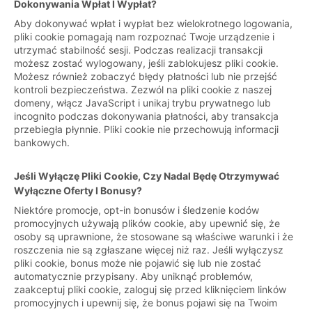
Dokonywania Wpłat I Wypłat?
Aby dokonywać wpłat i wypłat bez wielokrotnego logowania,
pliki cookie pomagają nam rozpoznać Twoje urządzenie i
utrzymać stabilność sesji. Podczas realizacji transakcji
możesz zostać wylogowany, jeśli zablokujesz pliki cookie.
Możesz również zobaczyć błędy płatności lub nie przejść
kontroli bezpieczeństwa. Zezwól na pliki cookie z naszej
domeny, włącz JavaScript i unikaj trybu prywatnego lub
incognito podczas dokonywania płatności, aby transakcja
przebiegła płynnie. Pliki cookie nie przechowują informacji
bankowych.
Jeśli Wyłączę Pliki Cookie, Czy Nadal Będę Otrzymywać
Wyłączne Oferty I Bonusy?
Niektóre promocje, opt-in bonusów i śledzenie kodów
promocyjnych używają plików cookie, aby upewnić się, że
osoby są uprawnione, że stosowane są właściwe warunki i że
roszczenia nie są zgłaszane więcej niż raz. Jeśli wyłączysz
pliki cookie, bonus może nie pojawić się lub nie zostać
automatycznie przypisany. Aby uniknąć problemów,
zaakceptuj pliki cookie, zaloguj się przed kliknięciem linków
promocyjnych i upewnij się, że bonus pojawi się na Twoim