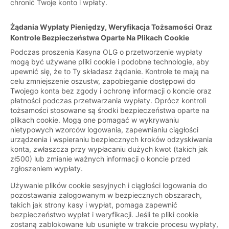
chronić Twoje konto i wpłaty.
Żądania Wypłaty Pieniędzy, Weryfikacja Tożsamości Oraz
Kontrole Bezpieczeństwa Oparte Na Plikach Cookie
Podczas proszenia Kasyna OLG o przetworzenie wypłaty
mogą być używane pliki cookie i podobne technologie, aby
upewnić się, że to Ty składasz żądanie. Kontrole te mają na
celu zmniejszenie oszustw, zapobieganie dostępowi do
Twojego konta bez zgody i ochronę informacji o koncie oraz
płatności podczas przetwarzania wypłaty. Oprócz kontroli
tożsamości stosowane są środki bezpieczeństwa oparte na
plikach cookie. Mogą one pomagać w wykrywaniu
nietypowych wzorców logowania, zapewnianiu ciągłości
urządzenia i wspieraniu bezpiecznych kroków odzyskiwania
konta, zwłaszcza przy wypłacaniu dużych kwot (takich jak
zł500) lub zmianie ważnych informacji o koncie przed
zgłoszeniem wypłaty.
Używanie plików cookie sesyjnych i ciągłości logowania do
pozostawania zalogowanym w bezpiecznych obszarach,
takich jak strony kasy i wypłat, pomaga zapewnić
bezpieczeństwo wypłat i weryfikacji. Jeśli te pliki cookie
zostaną zablokowane lub usunięte w trakcie procesu wypłaty,