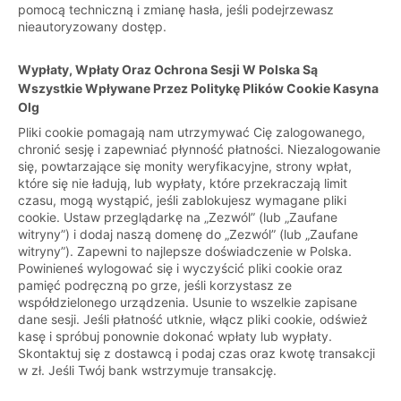
pomocą techniczną i zmianę hasła, jeśli podejrzewasz
nieautoryzowany dostęp.
Wypłaty, Wpłaty Oraz Ochrona Sesji W Polska Są
Wszystkie Wpływane Przez Politykę Plików Cookie Kasyna
Olg
Pliki cookie pomagają nam utrzymywać Cię zalogowanego,
chronić sesję i zapewniać płynność płatności. Niezalogowanie
się, powtarzające się monity weryfikacyjne, strony wpłat,
które się nie ładują, lub wypłaty, które przekraczają limit
czasu, mogą wystąpić, jeśli zablokujesz wymagane pliki
cookie. Ustaw przeglądarkę na „Zezwól” (lub „Zaufane
witryny”) i dodaj naszą domenę do „Zezwól” (lub „Zaufane
witryny”). Zapewni to najlepsze doświadczenie w Polska.
Powinieneś wylogować się i wyczyścić pliki cookie oraz
pamięć podręczną po grze, jeśli korzystasz ze
współdzielonego urządzenia. Usunie to wszelkie zapisane
dane sesji. Jeśli płatność utknie, włącz pliki cookie, odśwież
kasę i spróbuj ponownie dokonać wpłaty lub wypłaty.
Skontaktuj się z dostawcą i podaj czas oraz kwotę transakcji
w zł. Jeśli Twój bank wstrzymuje transakcję.