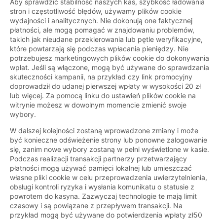
Aby sprawdzić stabilność naszych kas, szybkość ładowania
stron i częstotliwość błędów, używamy plików cookie
wydajności i analitycznych. Nie dokonują one faktycznej
płatności, ale mogą pomagać w znajdowaniu problemów,
takich jak nieudane przekierowania lub pętle weryfikacyjne,
które powtarzają się podczas wpłacania pieniędzy. Nie
potrzebujesz marketingowych plików cookie do dokonywania
wpłat. Jeśli są włączone, mogą być używane do sprawdzania
skuteczności kampanii, na przykład czy link promocyjny
doprowadził do udanej pierwszej wpłaty w wysokości 20 zł
lub więcej. Za pomocą linku do ustawień plików cookie na
witrynie możesz w dowolnym momencie zmienić swoje
wybory.
W dalszej kolejności zostaną wprowadzone zmiany i może
być konieczne odświeżenie strony lub ponowne zalogowanie
się, zanim nowe wybory zostaną w pełni wyświetlone w kasie.
Podczas realizacji transakcji partnerzy przetwarzający
płatności mogą używać pamięci lokalnej lub umieszczać
własne pliki cookie w celu przeprowadzenia uwierzytelnienia,
obsługi kontroli ryzyka i wysłania komunikatu o statusie z
powrotem do kasyna. Zazwyczaj technologie te mają limit
czasowy i są powiązane z przepływem transakcji. Na
przykład mogą być używane do potwierdzenia wpłaty zł50