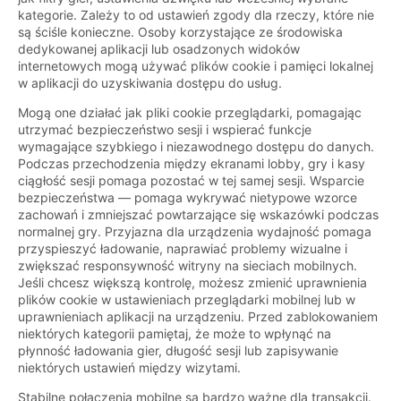
kategorie. Zależy to od ustawień zgody dla rzeczy, które nie
są ściśle konieczne. Osoby korzystające ze środowiska
dedykowanej aplikacji lub osadzonych widoków
internetowych mogą używać plików cookie i pamięci lokalnej
w aplikacji do uzyskiwania dostępu do usług.
Mogą one działać jak pliki cookie przeglądarki, pomagając
utrzymać bezpieczeństwo sesji i wspierać funkcje
wymagające szybkiego i niezawodnego dostępu do danych.
Podczas przechodzenia między ekranami lobby, gry i kasy
ciągłość sesji pomaga pozostać w tej samej sesji. Wsparcie
bezpieczeństwa — pomaga wykrywać nietypowe wzorce
zachowań i zmniejszać powtarzające się wskazówki podczas
normalnej gry. Przyjazna dla urządzenia wydajność pomaga
przyspieszyć ładowanie, naprawiać problemy wizualne i
zwiększać responsywność witryny na sieciach mobilnych.
Jeśli chcesz większą kontrolę, możesz zmienić uprawnienia
plików cookie w ustawieniach przeglądarki mobilnej lub w
uprawnieniach aplikacji na urządzeniu. Przed zablokowaniem
niektórych kategorii pamiętaj, że może to wpłynąć na
płynność ładowania gier, długość sesji lub zapisywanie
niektórych ustawień między wizytami.
Stabilne połączenia mobilne są bardzo ważne dla transakcji.