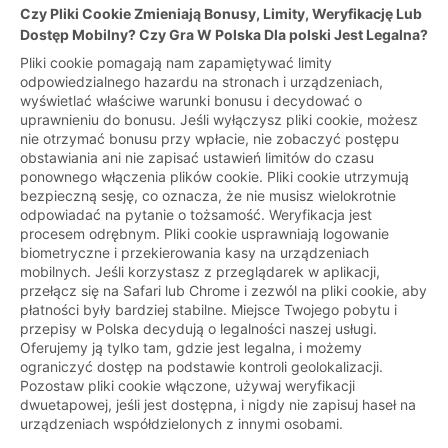
Czy Pliki Cookie Zmieniają Bonusy, Limity, Weryfikację Lub
Dostęp Mobilny? Czy Gra W Polska Dla polski Jest Legalna?
Pliki cookie pomagają nam zapamiętywać limity
odpowiedzialnego hazardu na stronach i urządzeniach,
wyświetlać właściwe warunki bonusu i decydować o
uprawnieniu do bonusu. Jeśli wyłączysz pliki cookie, możesz
nie otrzymać bonusu przy wpłacie, nie zobaczyć postępu
obstawiania ani nie zapisać ustawień limitów do czasu
ponownego włączenia plików cookie. Pliki cookie utrzymują
bezpieczną sesję, co oznacza, że nie musisz wielokrotnie
odpowiadać na pytanie o tożsamość. Weryfikacja jest
procesem odrębnym. Pliki cookie usprawniają logowanie
biometryczne i przekierowania kasy na urządzeniach
mobilnych. Jeśli korzystasz z przeglądarek w aplikacji,
przełącz się na Safari lub Chrome i zezwól na pliki cookie, aby
płatności były bardziej stabilne. Miejsce Twojego pobytu i
przepisy w Polska decydują o legalności naszej usługi.
Oferujemy ją tylko tam, gdzie jest legalna, i możemy
ograniczyć dostęp na podstawie kontroli geolokalizacji.
Pozostaw pliki cookie włączone, używaj weryfikacji
dwuetapowej, jeśli jest dostępna, i nigdy nie zapisuj haseł na
urządzeniach współdzielonych z innymi osobami.