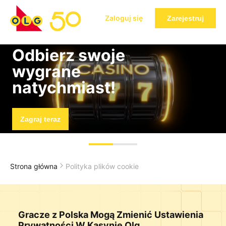
Zaloguj się
Zarejestruj
Odbierz swoje
wygrane
natychmiast!
Zagraj teraz
Strona główna
Polityka plików cookie
Gracze z Polska Mogą Zmienić Ustawienia
Prywatności W Kasynie Olg