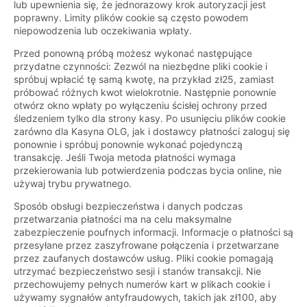
lub upewnienia się, że jednorazowy krok autoryzacji jest
poprawny. Limity plików cookie są często powodem
niepowodzenia lub oczekiwania wpłaty.
Przed ponowną próbą możesz wykonać następujące
przydatne czynności: Zezwól na niezbędne pliki cookie i
spróbuj wpłacić tę samą kwotę, na przykład zł25, zamiast
próbować różnych kwot wielokrotnie. Następnie ponownie
otwórz okno wpłaty po wyłączeniu ścisłej ochrony przed
śledzeniem tylko dla strony kasy. Po usunięciu plików cookie
zarówno dla Kasyna OLG, jak i dostawcy płatności zaloguj się
ponownie i spróbuj ponownie wykonać pojedynczą
transakcję. Jeśli Twoja metoda płatności wymaga
przekierowania lub potwierdzenia podczas bycia online, nie
używaj trybu prywatnego.
Sposób obsługi bezpieczeństwa i danych podczas
przetwarzania płatności ma na celu maksymalne
zabezpieczenie poufnych informacji. Informacje o płatności są
przesyłane przez zaszyfrowane połączenia i przetwarzane
przez zaufanych dostawców usług. Pliki cookie pomagają
utrzymać bezpieczeństwo sesji i stanów transakcji. Nie
przechowujemy pełnych numerów kart w plikach cookie i
używamy sygnałów antyfraudowych, takich jak zł100, aby