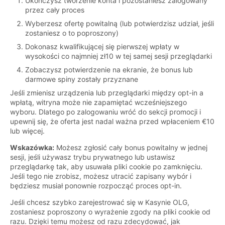
Ukończysz tworzenie konta i pozostaniesz zalogowany
przez cały proces
Wyberzesz ofertę powitalną (lub potwierdzisz udział, jeśli
zostaniesz o to poproszony)
Dokonasz kwalifikującej się pierwszej wpłaty w
wysokości co najmniej zł10 w tej samej sesji przeglądarki
Zobaczysz potwierdzenie na ekranie, że bonus lub
darmowe spiny zostały przyznane
Jeśli zmienisz urządzenia lub przeglądarki między opt-in a
wpłatą, witryna może nie zapamiętać wcześniejszego
wyboru. Dlatego po zalogowaniu wróć do sekcji promocji i
upewnij się, że oferta jest nadal ważna przed wpłaceniem €10
lub więcej.
Wskazówka:
Możesz zgłosić cały bonus powitalny w jednej
sesji, jeśli używasz trybu prywatnego lub ustawisz
przeglądarkę tak, aby usuwała pliki cookie po zamknięciu.
Jeśli tego nie zrobisz, możesz utracić zapisany wybór i
będziesz musiał ponownie rozpocząć proces opt-in.
Jeśli chcesz szybko zarejestrować się w Kasynie OLG,
zostaniesz poproszony o wyrażenie zgody na pliki cookie od
razu. Dzięki temu możesz od razu zdecydować, jak