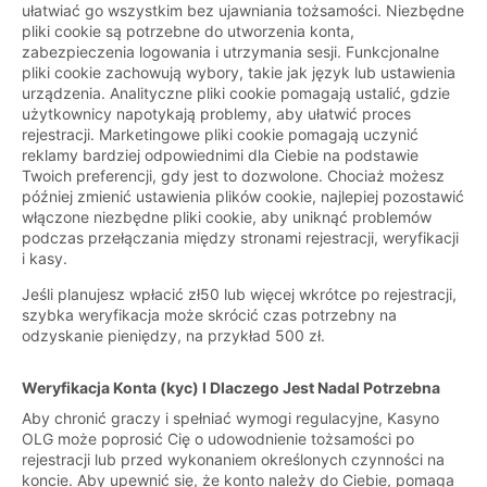
ułatwiać go wszystkim bez ujawniania tożsamości. Niezbędne
pliki cookie są potrzebne do utworzenia konta,
zabezpieczenia logowania i utrzymania sesji. Funkcjonalne
pliki cookie zachowują wybory, takie jak język lub ustawienia
urządzenia. Analityczne pliki cookie pomagają ustalić, gdzie
użytkownicy napotykają problemy, aby ułatwić proces
rejestracji. Marketingowe pliki cookie pomagają uczynić
reklamy bardziej odpowiednimi dla Ciebie na podstawie
Twoich preferencji, gdy jest to dozwolone. Chociaż możesz
później zmienić ustawienia plików cookie, najlepiej pozostawić
włączone niezbędne pliki cookie, aby uniknąć problemów
podczas przełączania między stronami rejestracji, weryfikacji
i kasy.
Jeśli planujesz wpłacić zł50 lub więcej wkrótce po rejestracji,
szybka weryfikacja może skrócić czas potrzebny na
odzyskanie pieniędzy, na przykład 500 zł.
Weryfikacja Konta (kyc) I Dlaczego Jest Nadal Potrzebna
Aby chronić graczy i spełniać wymogi regulacyjne, Kasyno
OLG może poprosić Cię o udowodnienie tożsamości po
rejestracji lub przed wykonaniem określonych czynności na
koncie. Aby upewnić się, że konto należy do Ciebie, pomaga