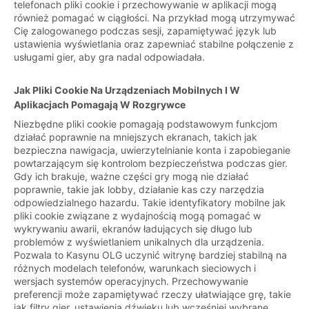
telefonach pliki cookie i przechowywanie w aplikacji mogą
również pomagać w ciągłości. Na przykład mogą utrzymywać
Cię zalogowanego podczas sesji, zapamiętywać język lub
ustawienia wyświetlania oraz zapewniać stabilne połączenie z
usługami gier, aby gra nadal odpowiadała.
Jak Pliki Cookie Na Urządzeniach Mobilnych I W
Aplikacjach Pomagają W Rozgrywce
Niezbędne pliki cookie pomagają podstawowym funkcjom
działać poprawnie na mniejszych ekranach, takich jak
bezpieczna nawigacja, uwierzytelnianie konta i zapobieganie
powtarzającym się kontrolom bezpieczeństwa podczas gier.
Gdy ich brakuje, ważne części gry mogą nie działać
poprawnie, takie jak lobby, działanie kas czy narzędzia
odpowiedzialnego hazardu. Takie identyfikatory mobilne jak
pliki cookie związane z wydajnością mogą pomagać w
wykrywaniu awarii, ekranów ładujących się długo lub
problemów z wyświetlaniem unikalnych dla urządzenia.
Pozwala to Kasynu OLG uczynić witrynę bardziej stabilną na
różnych modelach telefonów, warunkach sieciowych i
wersjach systemów operacyjnych. Przechowywanie
preferencji może zapamiętywać rzeczy ułatwiające grę, takie
jak filtry gier, ustawienia dźwięku lub wcześniej wybrane