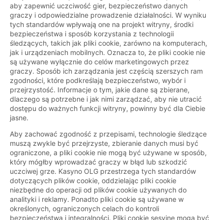
aby zapewnić uczciwość gier, bezpieczeństwo danych
graczy i odpowiedzialne prowadzenie działalności. W wyniku
tych standardów wpływają one na projekt witryny, środki
bezpieczeństwa i sposób korzystania z technologii
śledzących, takich jak pliki cookie, zarówno na komputerach,
jak i urządzeniach mobilnych. Oznacza to, że pliki cookie nie
są używane wyłącznie do celów marketingowych przez
graczy. Sposób ich zarządzania jest częścią szerszych ram
zgodności, które podkreślają bezpieczeństwo, wybór i
przejrzystość. Informacje o tym, jakie dane są zbierane,
dlaczego są potrzebne i jak nimi zarządzać, aby nie utracić
dostępu do ważnych funkcji witryny, powinny być dla Ciebie
jasne.
Aby zachować zgodność z przepisami, technologie śledzące
muszą zwykle być przejrzyste, zbieranie danych musi być
ograniczone, a pliki cookie nie mogą być używane w sposób,
który mógłby wprowadzać graczy w błąd lub szkodzić
uczciwej grze. Kasyno OLG przestrzega tych standardów
dotyczących plików cookie, oddzielając pliki cookie
niezbędne do operacji od plików cookie używanych do
analityki i reklamy. Ponadto pliki cookie są używane w
określonych, ograniczonych celach do kontroli
bezpieczeństwa i integralności. Pliki cookie sesyjne mogą być