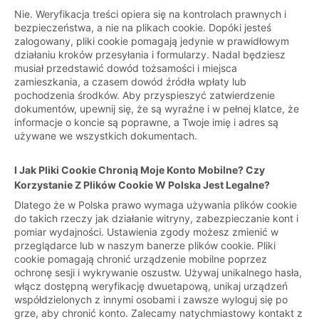
Nie. Weryfikacja treści opiera się na kontrolach prawnych i
bezpieczeństwa, a nie na plikach cookie. Dopóki jesteś
zalogowany, pliki cookie pomagają jedynie w prawidłowym
działaniu kroków przesyłania i formularzy. Nadal będziesz
musiał przedstawić dowód tożsamości i miejsca
zamieszkania, a czasem dowód źródła wpłaty lub
pochodzenia środków. Aby przyspieszyć zatwierdzenie
dokumentów, upewnij się, że są wyraźne i w pełnej klatce, że
informacje o koncie są poprawne, a Twoje imię i adres są
używane we wszystkich dokumentach.
I Jak Pliki Cookie Chronią Moje Konto Mobilne? Czy
Korzystanie Z Plików Cookie W Polska Jest Legalne?
Dlatego że w Polska prawo wymaga używania plików cookie
do takich rzeczy jak działanie witryny, zabezpieczanie kont i
pomiar wydajności. Ustawienia zgody możesz zmienić w
przeglądarce lub w naszym banerze plików cookie. Pliki
cookie pomagają chronić urządzenie mobilne poprzez
ochronę sesji i wykrywanie oszustw. Używaj unikalnego hasła,
włącz dostępną weryfikację dwuetapową, unikaj urządzeń
współdzielonych z innymi osobami i zawsze wyloguj się po
grze, aby chronić konto. Zalecamy natychmiastowy kontakt z