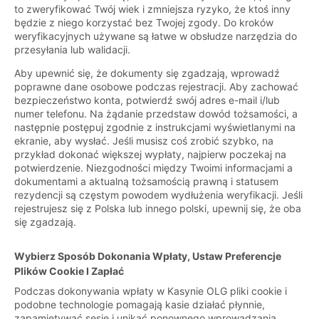
to zweryfikować Twój wiek i zmniejsza ryzyko, że ktoś inny
będzie z niego korzystać bez Twojej zgody. Do kroków
weryfikacyjnych używane są łatwe w obsłudze narzędzia do
przesyłania lub walidacji.
Aby upewnić się, że dokumenty się zgadzają, wprowadź
poprawne dane osobowe podczas rejestracji. Aby zachować
bezpieczeństwo konta, potwierdź swój adres e-mail i/lub
numer telefonu. Na żądanie przedstaw dowód tożsamości, a
następnie postępuj zgodnie z instrukcjami wyświetlanymi na
ekranie, aby wysłać. Jeśli musisz coś zrobić szybko, na
przykład dokonać większej wypłaty, najpierw poczekaj na
potwierdzenie. Niezgodności między Twoimi informacjami a
dokumentami a aktualną tożsamością prawną i statusem
rezydencji są częstym powodem wydłużenia weryfikacji. Jeśli
rejestrujesz się z Polska lub innego polski, upewnij się, że oba
się zgadzają.
Wybierz Sposób Dokonania Wpłaty, Ustaw Preferencje
Plików Cookie I Zapłać
Podczas dokonywania wpłaty w Kasynie OLG pliki cookie i
podobne technologie pomagają kasie działać płynnie,
zapamiętywać sesję i unikać ponownego wprowadzania