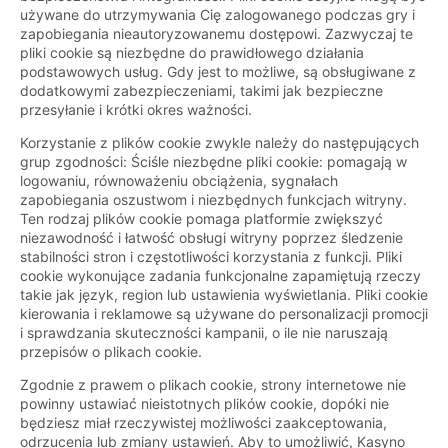
używane do utrzymywania Cię zalogowanego podczas gry i
zapobiegania nieautoryzowanemu dostępowi. Zazwyczaj te
pliki cookie są niezbędne do prawidłowego działania
podstawowych usług. Gdy jest to możliwe, są obsługiwane z
dodatkowymi zabezpieczeniami, takimi jak bezpieczne
przesyłanie i krótki okres ważności.
Korzystanie z plików cookie zwykle należy do następujących
grup zgodności: Ściśle niezbędne pliki cookie: pomagają w
logowaniu, równoważeniu obciążenia, sygnałach
zapobiegania oszustwom i niezbędnych funkcjach witryny.
Ten rodzaj plików cookie pomaga platformie zwiększyć
niezawodność i łatwość obsługi witryny poprzez śledzenie
stabilności stron i częstotliwości korzystania z funkcji. Pliki
cookie wykonujące zadania funkcjonalne zapamiętują rzeczy
takie jak język, region lub ustawienia wyświetlania. Pliki cookie
kierowania i reklamowe są używane do personalizacji promocji
i sprawdzania skuteczności kampanii, o ile nie naruszają
przepisów o plikach cookie.
Zgodnie z prawem o plikach cookie, strony internetowe nie
powinny ustawiać nieistotnych plików cookie, dopóki nie
będziesz miał rzeczywistej możliwości zaakceptowania,
odrzucenia lub zmiany ustawień. Aby to umożliwić, Kasyno