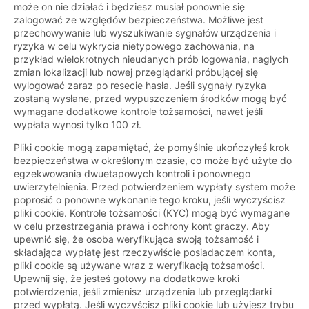
może on nie działać i będziesz musiał ponownie się
zalogować ze względów bezpieczeństwa. Możliwe jest
przechowywanie lub wyszukiwanie sygnałów urządzenia i
ryzyka w celu wykrycia nietypowego zachowania, na
przykład wielokrotnych nieudanych prób logowania, nagłych
zmian lokalizacji lub nowej przeglądarki próbującej się
wylogować zaraz po resecie hasła. Jeśli sygnały ryzyka
zostaną wysłane, przed wypuszczeniem środków mogą być
wymagane dodatkowe kontrole tożsamości, nawet jeśli
wypłata wynosi tylko 100 zł.
Pliki cookie mogą zapamiętać, że pomyślnie ukończyłeś krok
bezpieczeństwa w określonym czasie, co może być użyte do
egzekwowania dwuetapowych kontroli i ponownego
uwierzytelnienia. Przed potwierdzeniem wypłaty system może
poprosić o ponowne wykonanie tego kroku, jeśli wyczyścisz
pliki cookie. Kontrole tożsamości (KYC) mogą być wymagane
w celu przestrzegania prawa i ochrony kont graczy. Aby
upewnić się, że osoba weryfikująca swoją tożsamość i
składająca wypłatę jest rzeczywiście posiadaczem konta,
pliki cookie są używane wraz z weryfikacją tożsamości.
Upewnij się, że jesteś gotowy na dodatkowe kroki
potwierdzenia, jeśli zmienisz urządzenia lub przeglądarki
przed wypłatą. Jeśli wyczyścisz pliki cookie lub użyjesz trybu