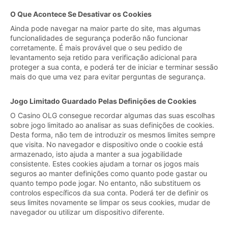
O Que Acontece Se Desativar os Cookies
Ainda pode navegar na maior parte do site, mas algumas
funcionalidades de segurança poderão não funcionar
corretamente. É mais provável que o seu pedido de
levantamento seja retido para verificação adicional para
proteger a sua conta, e poderá ter de iniciar e terminar sessão
mais do que uma vez para evitar perguntas de segurança.
Jogo Limitado Guardado Pelas Definições de Cookies
O Casino OLG consegue recordar algumas das suas escolhas
sobre jogo limitado ao analisar as suas definições de cookies.
Desta forma, não tem de introduzir os mesmos limites sempre
que visita. No navegador e dispositivo onde o cookie está
armazenado, isto ajuda a manter a sua jogabilidade
consistente. Estes cookies ajudam a tornar os jogos mais
seguros ao manter definições como quanto pode gastar ou
quanto tempo pode jogar. No entanto, não substituem os
controlos específicos da sua conta. Poderá ter de definir os
seus limites novamente se limpar os seus cookies, mudar de
navegador ou utilizar um dispositivo diferente.