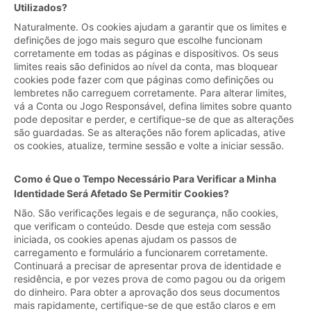
Utilizados?
Naturalmente. Os cookies ajudam a garantir que os limites e
definições de jogo mais seguro que escolhe funcionam
corretamente em todas as páginas e dispositivos. Os seus
limites reais são definidos ao nível da conta, mas bloquear
cookies pode fazer com que páginas como definições ou
lembretes não carreguem corretamente. Para alterar limites,
vá a Conta ou Jogo Responsável, defina limites sobre quanto
pode depositar e perder, e certifique-se de que as alterações
são guardadas. Se as alterações não forem aplicadas, ative
os cookies, atualize, termine sessão e volte a iniciar sessão.
Como é Que o Tempo Necessário Para Verificar a Minha
Identidade Será Afetado Se Permitir Cookies?
Não. São verificações legais e de segurança, não cookies,
que verificam o conteúdo. Desde que esteja com sessão
iniciada, os cookies apenas ajudam os passos de
carregamento e formulário a funcionarem corretamente.
Continuará a precisar de apresentar prova de identidade e
residência, e por vezes prova de como pagou ou da origem
do dinheiro. Para obter a aprovação dos seus documentos
mais rapidamente, certifique-se de que estão claros e em