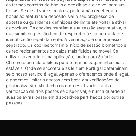
os termos corretos do bónus e decidir se é elegível para um
bónus. Se desativar os cookies, poderá não receber um
bónus ao efetuar um depósito, ver o seu progresso de
apostas ou guardar as definições de limite até voltar a ativar
os cookies. Os cookies mantêm a sua sessão segura ativa, o
que significa que não tem de responder à sua pergunta de
identificação repetidamente. A verificação é um processo
separado. Os cookies tornam o início de sessão biométrico e
os redirecionamentos do caixa mais fluidos no móvel. Se
utilizar navegadores na aplicação, mude para Safari ou
Chrome e permita cookies para tornar os pagamentos mais
estáveis. Onde se encontra e as leis em Portugal determinam
se o nosso serviço é legal. Apenas o oferecemos onde é legal,
e podemos limitar o acesso com base em verificações de
geolocalização. Mantenha os cookies ativados, utilize
verificação de dois passos se disponível, e nunca guarde as
suas palavras-passe em dispositivos partilhados por outras
pessoas.