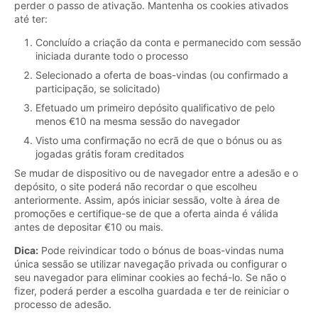
perder o passo de ativação. Mantenha os cookies ativados
até ter:
Concluído a criação da conta e permanecido com sessão
iniciada durante todo o processo
Selecionado a oferta de boas-vindas (ou confirmado a
participação, se solicitado)
Efetuado um primeiro depósito qualificativo de pelo
menos €10 na mesma sessão do navegador
Visto uma confirmação no ecrã de que o bónus ou as
jogadas grátis foram creditados
Se mudar de dispositivo ou de navegador entre a adesão e o
depósito, o site poderá não recordar o que escolheu
anteriormente. Assim, após iniciar sessão, volte à área de
promoções e certifique-se de que a oferta ainda é válida
antes de depositar €10 ou mais.
Dica:
Pode reivindicar todo o bónus de boas-vindas numa
única sessão se utilizar navegação privada ou configurar o
seu navegador para eliminar cookies ao fechá-lo. Se não o
fizer, poderá perder a escolha guardada e ter de reiniciar o
processo de adesão.