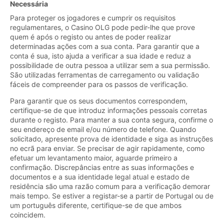
Necessária
Para proteger os jogadores e cumprir os requisitos
regulamentares, o Casino OLG pode pedir-lhe que prove
quem é após o registo ou antes de poder realizar
determinadas ações com a sua conta. Para garantir que a
conta é sua, isto ajuda a verificar a sua idade e reduz a
possibilidade de outra pessoa a utilizar sem a sua permissão.
São utilizadas ferramentas de carregamento ou validação
fáceis de compreender para os passos de verificação.
Para garantir que os seus documentos correspondem,
certifique-se de que introduz informações pessoais corretas
durante o registo. Para manter a sua conta segura, confirme o
seu endereço de email e/ou número de telefone. Quando
solicitado, apresente prova de identidade e siga as instruções
no ecrã para enviar. Se precisar de agir rapidamente, como
efetuar um levantamento maior, aguarde primeiro a
confirmação. Discrepâncias entre as suas informações e
documentos e a sua identidade legal atual e estado de
residência são uma razão comum para a verificação demorar
mais tempo. Se estiver a registar-se a partir de Portugal ou de
um português diferente, certifique-se de que ambos
coincidem.