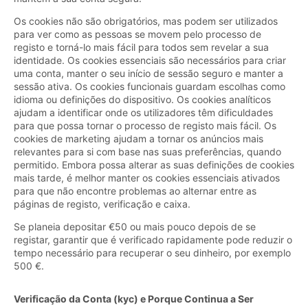
Os cookies não são obrigatórios, mas podem ser utilizados
para ver como as pessoas se movem pelo processo de
registo e torná-lo mais fácil para todos sem revelar a sua
identidade. Os cookies essenciais são necessários para criar
uma conta, manter o seu início de sessão seguro e manter a
sessão ativa. Os cookies funcionais guardam escolhas como
idioma ou definições do dispositivo. Os cookies analíticos
ajudam a identificar onde os utilizadores têm dificuldades
para que possa tornar o processo de registo mais fácil. Os
cookies de marketing ajudam a tornar os anúncios mais
relevantes para si com base nas suas preferências, quando
permitido. Embora possa alterar as suas definições de cookies
mais tarde, é melhor manter os cookies essenciais ativados
para que não encontre problemas ao alternar entre as
páginas de registo, verificação e caixa.
Se planeia depositar €50 ou mais pouco depois de se
registar, garantir que é verificado rapidamente pode reduzir o
tempo necessário para recuperar o seu dinheiro, por exemplo
500 €.
Verificação da Conta (kyc) e Porque Continua a Ser