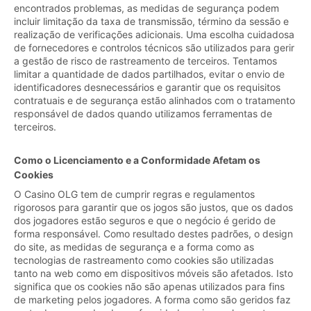
encontrados problemas, as medidas de segurança podem
incluir limitação da taxa de transmissão, término da sessão e
realização de verificações adicionais. Uma escolha cuidadosa
de fornecedores e controlos técnicos são utilizados para gerir
a gestão de risco de rastreamento de terceiros. Tentamos
limitar a quantidade de dados partilhados, evitar o envio de
identificadores desnecessários e garantir que os requisitos
contratuais e de segurança estão alinhados com o tratamento
responsável de dados quando utilizamos ferramentas de
terceiros.
Como o Licenciamento e a Conformidade Afetam os
Cookies
O Casino OLG tem de cumprir regras e regulamentos
rigorosos para garantir que os jogos são justos, que os dados
dos jogadores estão seguros e que o negócio é gerido de
forma responsável. Como resultado destes padrões, o design
do site, as medidas de segurança e a forma como as
tecnologias de rastreamento como cookies são utilizadas
tanto na web como em dispositivos móveis são afetados. Isto
significa que os cookies não são apenas utilizados para fins
de marketing pelos jogadores. A forma como são geridos faz