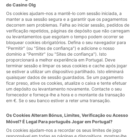
do Casino Olg
Os cookies ajudam-nos a mantê-lo com sessão iniciada, a
manter a sua sessão segura e a garantir que os pagamentos
decorrem sem problemas. Falha ao iniciar sessão, pedidos de
verificação repetidos, páginas de depósito que não carregam
ou levantamentos que esgotam o tempo podem ocorrer se
bloquear cookies obrigatórios. Defina o seu navegador para
"Permitir" (ou "Sites de confiança") e adicione o nosso
domínio a "Permitir" (ou "Sites de confiança"). Isto
proporcionará a melhor experiência em Portugal. Deve
terminar sessão e limpar os seus cookies e cache após jogar
se estiver a utilizar um dispositivo partilhado. Isto eliminará
quaisquer dados de sessão guardados. Se um pagamento
ficar preso, ative os cookies, atualize o caixa e tente efetuar
um depósito ou levantamento novamente. Contacte o seu
fornecedor e forneça-lhe a hora e o montante da transação
em €. Se o seu banco estiver a reter uma transação.
Os Cookies Alteram Bónus, Limites, Verificação ou Acesso
Móvel? É Legal Para português Jogar em Portugal?
Os cookies ajudam-nos a recordar os seus limites de jogo
responsável em todas as páginas e dispositivos, mostrar-lhe