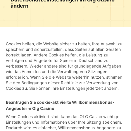
ändern
Cookies helfen, die Website sicher zu halten, Ihre Auswahl zu
speichern und sicherzustellen, dass Seiten auf allen Geräten
korrekt laden. Andere Cookies helfen, die Leistung zu
verfolgen und Angebote für Spieler in Deutschland zu
verbessern. Wieder andere sind für grundlegende Aufgaben
wie das Anmelden und die Verwaltung von Sitzungen
erforderlich. Wenn Sie die Website weiterhin nutzen, stimmen
Sie den Bedingungen dieser Richtlinie zur Verwendung von
Cookies zu. Sie können Ihre Einstellungen jederzeit ändern.
Beantragen Sie cookie-aktivierte Willkommensbonus-
Angebote im Olg Casino
Wenn Cookies aktiviert sind, kann das OLG Casino wichtige
Einstellungen und Informationen über Ihre Sitzung speichern.
Dadurch wird es einfacher, Willkommensbonus-Angebote zu