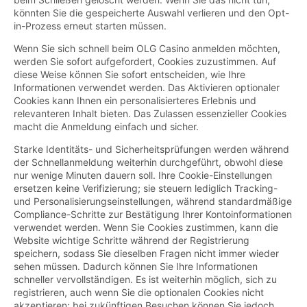
könnten Sie die gespeicherte Auswahl verlieren und den Opt-
in-Prozess erneut starten müssen.
Wenn Sie sich schnell beim OLG Casino anmelden möchten,
werden Sie sofort aufgefordert, Cookies zuzustimmen. Auf
diese Weise können Sie sofort entscheiden, wie Ihre
Informationen verwendet werden. Das Aktivieren optionaler
Cookies kann Ihnen ein personalisierteres Erlebnis und
relevanteren Inhalt bieten. Das Zulassen essenzieller Cookies
macht die Anmeldung einfach und sicher.
Starke Identitäts- und Sicherheitsprüfungen werden während
der Schnellanmeldung weiterhin durchgeführt, obwohl diese
nur wenige Minuten dauern soll. Ihre Cookie-Einstellungen
ersetzen keine Verifizierung; sie steuern lediglich Tracking-
und Personalisierungseinstellungen, während standardmäßige
Compliance-Schritte zur Bestätigung Ihrer Kontoinformationen
verwendet werden. Wenn Sie Cookies zustimmen, kann die
Website wichtige Schritte während der Registrierung
speichern, sodass Sie dieselben Fragen nicht immer wieder
sehen müssen. Dadurch können Sie Ihre Informationen
schneller vervollständigen. Es ist weiterhin möglich, sich zu
registrieren, auch wenn Sie die optionalen Cookies nicht
akzeptieren; bei zukünftigen Besuchen können Sie jedoch