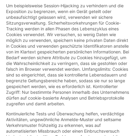
Um beispielsweise Session-Hijacking zu verhindern und die
Exposition zu begrenzen, wenn ein Gerät geteilt oder
unbeaufsichtigt gelassen wird, verwenden wir sichere
Sitzungsverwaltung. Sicherheitsvorkehrungen für Cookie-
Tracking werden in allen Phasen des Lebenszyklus eines
Cookies verwendet. Wir versuchen, so wenig Daten wie
möglich zu verwenden, speichern keine privaten Daten direkt
in Cookies und verwenden geschützte Identifikatoren anstelle
von im Klartext gespeicherten persönlichen Informationen. Bei
Bedarf werden sichere Attribute zu Cookies hinzugefügt, um
die Wahrscheinlichkeit zu verringern, dass sie gestohlen oder
falsch im Browser verwendet werden. Umfangslimits: Cookies
sind so eingerichtet, dass sie kontrollierte Lebensdauern und
begrenzte Geltungsbereiche haben, sodass sie nur so lange
gespeichert werden, wie es erforderlich ist. Kontrollierter
Zugriff: Nur bestimmte Personen innerhalb des Unternehmens
dürfen auf cookie-basierte Analysen und Betriebsprotokolle
zugreifen und damit arbeiten.
Kontinuierliche Tests und Überwachung helfen, verdächtige
Aktivitäten, ungewöhnliche Anmelde-Muster und seltsame
Verkehrsmuster frühzeitig zu erkennen, was auf
automatisierten Missbrauch oder einen Einbruchsversuch