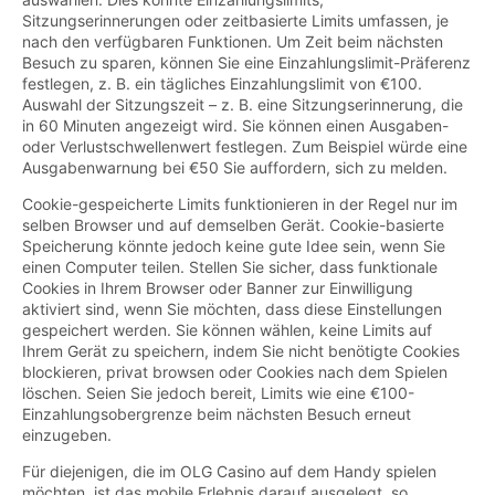
Sitzungserinnerungen oder zeitbasierte Limits umfassen, je
nach den verfügbaren Funktionen. Um Zeit beim nächsten
Besuch zu sparen, können Sie eine Einzahlungslimit-Präferenz
festlegen, z. B. ein tägliches Einzahlungslimit von €100.
Auswahl der Sitzungszeit – z. B. eine Sitzungserinnerung, die
in 60 Minuten angezeigt wird. Sie können einen Ausgaben-
oder Verlustschwellenwert festlegen. Zum Beispiel würde eine
Ausgabenwarnung bei €50 Sie auffordern, sich zu melden.
Cookie-gespeicherte Limits funktionieren in der Regel nur im
selben Browser und auf demselben Gerät. Cookie-basierte
Speicherung könnte jedoch keine gute Idee sein, wenn Sie
einen Computer teilen. Stellen Sie sicher, dass funktionale
Cookies in Ihrem Browser oder Banner zur Einwilligung
aktiviert sind, wenn Sie möchten, dass diese Einstellungen
gespeichert werden. Sie können wählen, keine Limits auf
Ihrem Gerät zu speichern, indem Sie nicht benötigte Cookies
blockieren, privat browsen oder Cookies nach dem Spielen
löschen. Seien Sie jedoch bereit, Limits wie eine €100-
Einzahlungsobergrenze beim nächsten Besuch erneut
einzugeben.
Für diejenigen, die im OLG Casino auf dem Handy spielen
möchten, ist das mobile Erlebnis darauf ausgelegt, so