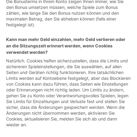
Die Bonusterms in Ihrem Konto zeigen Ihnen immer, wie Sie
den Bonus umsetzen müssen, welche Spiele zum Bonus
zählen, wie lange Sie den Bonus nutzen können und den
maximalen Betrag, den Sie abheben können (falls einer
festgelegt ist).
Kann man mehr Geld einzahlen, mehr Geld verlieren oder
an die Sitzungszeit erinnert werden, wenn Cookies
verwendet werden?
Natürlich. Cookies helfen sicherzustellen, dass die Limits und
sichereren Spieleinstellungen, die Sie auswählen, auf allen
Seiten und Geräten richtig funktionieren. Ihre tatsächlichen
Limits werden auf Kontoebene festgelegt, aber das Blockieren
von Cookies kann dazu führen, dass Seiten wie Einstellungen
oder Erinnerungen nicht richtig laden. Um Limits zu ändern,
gehen Sie zu Konto oder Verantwortungsvolles Spielen, legen
Sie Limits für Einzahlungen und Verluste fest und stellen Sie
sicher, dass die Änderungen gespeichert werden. Wenn die
Änderungen nicht übernommen werden, aktivieren Sie
Cookies, aktualisieren Sie, melden Sie sich ab und dann
wieder an.