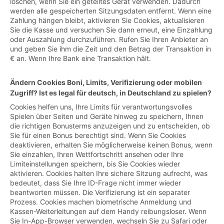
löschen, wenn Sie ein geteiltes Gerät verwenden. Dadurch
werden alle gespeicherten Sitzungsdaten entfernt. Wenn eine
Zahlung hängen bleibt, aktivieren Sie Cookies, aktualisieren
Sie die Kasse und versuchen Sie dann erneut, eine Einzahlung
oder Auszahlung durchzuführen. Rufen Sie Ihren Anbieter an
und geben Sie ihm die Zeit und den Betrag der Transaktion in
€ an. Wenn Ihre Bank eine Transaktion hält.
Ändern Cookies Boni, Limits, Verifizierung oder mobilen
Zugriff? Ist es legal für deutsch, in Deutschland zu spielen?
Cookies helfen uns, Ihre Limits für verantwortungsvolles
Spielen über Seiten und Geräte hinweg zu speichern, Ihnen
die richtigen Bonusterms anzuzeigen und zu entscheiden, ob
Sie für einen Bonus berechtigt sind. Wenn Sie Cookies
deaktivieren, erhalten Sie möglicherweise keinen Bonus, wenn
Sie einzahlen, Ihren Wettfortschritt ansehen oder Ihre
Limiteinstellungen speichern, bis Sie Cookies wieder
aktivieren. Cookies halten Ihre sichere Sitzung aufrecht, was
bedeutet, dass Sie Ihre ID-Frage nicht immer wieder
beantworten müssen. Die Verifizierung ist ein separater
Prozess. Cookies machen biometrische Anmeldung und
Kassen-Weiterleitungen auf dem Handy reibungsloser. Wenn
Sie In-App-Browser verwenden, wechseln Sie zu Safari oder