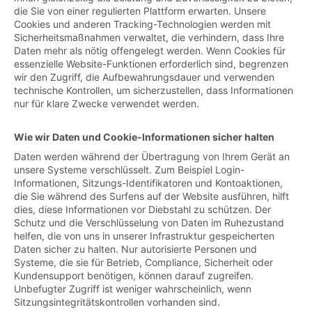
die Sie von einer regulierten Plattform erwarten. Unsere
Cookies und anderen Tracking-Technologien werden mit
Sicherheitsmaßnahmen verwaltet, die verhindern, dass Ihre
Daten mehr als nötig offengelegt werden. Wenn Cookies für
essenzielle Website-Funktionen erforderlich sind, begrenzen
wir den Zugriff, die Aufbewahrungsdauer und verwenden
technische Kontrollen, um sicherzustellen, dass Informationen
nur für klare Zwecke verwendet werden.
Wie wir Daten und Cookie-Informationen sicher halten
Daten werden während der Übertragung von Ihrem Gerät an
unsere Systeme verschlüsselt. Zum Beispiel Login-
Informationen, Sitzungs-Identifikatoren und Kontoaktionen,
die Sie während des Surfens auf der Website ausführen, hilft
dies, diese Informationen vor Diebstahl zu schützen. Der
Schutz und die Verschlüsselung von Daten im Ruhezustand
helfen, die von uns in unserer Infrastruktur gespeicherten
Daten sicher zu halten. Nur autorisierte Personen und
Systeme, die sie für Betrieb, Compliance, Sicherheit oder
Kundensupport benötigen, können darauf zugreifen.
Unbefugter Zugriff ist weniger wahrscheinlich, wenn
Sitzungsintegritätskontrollen vorhanden sind.