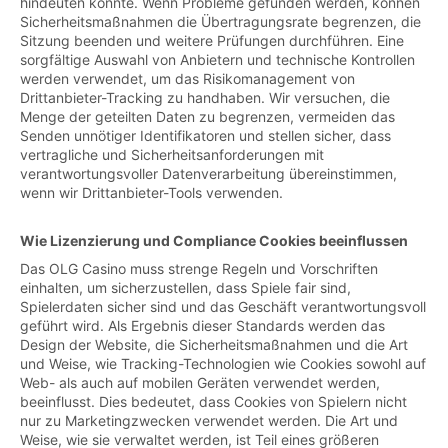
hindeuten könnte. Wenn Probleme gefunden werden, können
Sicherheitsmaßnahmen die Übertragungsrate begrenzen, die
Sitzung beenden und weitere Prüfungen durchführen. Eine
sorgfältige Auswahl von Anbietern und technische Kontrollen
werden verwendet, um das Risikomanagement von
Drittanbieter-Tracking zu handhaben. Wir versuchen, die
Menge der geteilten Daten zu begrenzen, vermeiden das
Senden unnötiger Identifikatoren und stellen sicher, dass
vertragliche und Sicherheitsanforderungen mit
verantwortungsvoller Datenverarbeitung übereinstimmen,
wenn wir Drittanbieter-Tools verwenden.
Wie Lizenzierung und Compliance Cookies beeinflussen
Das OLG Casino muss strenge Regeln und Vorschriften
einhalten, um sicherzustellen, dass Spiele fair sind,
Spielerdaten sicher sind und das Geschäft verantwortungsvoll
geführt wird. Als Ergebnis dieser Standards werden das
Design der Website, die Sicherheitsmaßnahmen und die Art
und Weise, wie Tracking-Technologien wie Cookies sowohl auf
Web- als auch auf mobilen Geräten verwendet werden,
beeinflusst. Dies bedeutet, dass Cookies von Spielern nicht
nur zu Marketingzwecken verwendet werden. Die Art und
Weise, wie sie verwaltet werden, ist Teil eines größeren