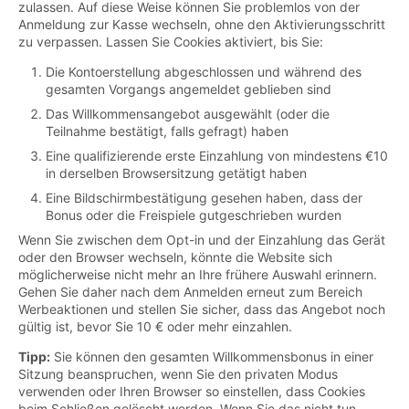
zulassen. Auf diese Weise können Sie problemlos von der
Anmeldung zur Kasse wechseln, ohne den Aktivierungsschritt
zu verpassen. Lassen Sie Cookies aktiviert, bis Sie:
Die Kontoerstellung abgeschlossen und während des
gesamten Vorgangs angemeldet geblieben sind
Das Willkommensangebot ausgewählt (oder die
Teilnahme bestätigt, falls gefragt) haben
Eine qualifizierende erste Einzahlung von mindestens €10
in derselben Browsersitzung getätigt haben
Eine Bildschirmbestätigung gesehen haben, dass der
Bonus oder die Freispiele gutgeschrieben wurden
Wenn Sie zwischen dem Opt-in und der Einzahlung das Gerät
oder den Browser wechseln, könnte die Website sich
möglicherweise nicht mehr an Ihre frühere Auswahl erinnern.
Gehen Sie daher nach dem Anmelden erneut zum Bereich
Werbeaktionen und stellen Sie sicher, dass das Angebot noch
gültig ist, bevor Sie 10 € oder mehr einzahlen.
Tipp:
Sie können den gesamten Willkommensbonus in einer
Sitzung beanspruchen, wenn Sie den privaten Modus
verwenden oder Ihren Browser so einstellen, dass Cookies
beim Schließen gelöscht werden. Wenn Sie das nicht tun,