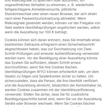
und Risikosignale zu speichern oder abzurufen, um
ungewöhnliches Verhalten zu erkennen, z. B. wiederholte
fehlgeschlagene Anmeldeversuche, plötzliche
Standortwechsel oder einen neuen Browser, der sich direkt
nach einer Passwortzurücksetzung abmeldet. Wenn
Risikosignale gesendet werden, können vor der Freigabe von
Geld weitere Identitätsprüfungen angefordert werden, selbst
wenn die Auszahlung nur 100 € beträgt.
Cookies können sich daran erinnern, dass Sie innerhalb eines
bestimmten Zeitraums erfolgreich einen Sicherheitsschritt
abgeschlossen haben, was zur Durchsetzung von Zwei-
Schritt-Prüfungen und erneuter Authentifizierung verwendet
werden kann. Vor der Bestätigung einer Auszahlung könnte
das System Sie auffordern, diesen Schritt erneut
durchzuführen, wenn Sie Ihre Cookies löschen.
Identitätsprüfungen (KYC) können erforderlich sein, um dem
Gesetz zu folgen und Spielerkonten sicher zu halten. Um
sicherzustellen, dass die Person, die ihre Identität verifiziert
und die Auszahlung einreicht, tatsächlich der Kontoinhaber ist,
werden Cookies zusammen mit der Identitätsverifizierung
verwendet. Stellen Sie sicher, dass Sie für zusätzliche
Bestätigungsschritte bereit sind, wenn Sie vor der Auszahlung
Geräte oder Browser wechseln. Wenn Sie Cookies löschen