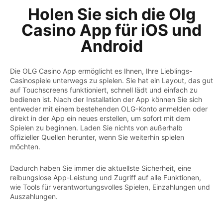
Holen Sie sich die Olg
Casino App für iOS und
Android
Die OLG Casino App ermöglicht es Ihnen, Ihre Lieblings-
Casinospiele unterwegs zu spielen. Sie hat ein Layout, das gut
auf Touchscreens funktioniert, schnell lädt und einfach zu
bedienen ist. Nach der Installation der App können Sie sich
entweder mit einem bestehenden OLG-Konto anmelden oder
direkt in der App ein neues erstellen, um sofort mit dem
Spielen zu beginnen. Laden Sie nichts von außerhalb
offizieller Quellen herunter, wenn Sie weiterhin spielen
möchten.
Dadurch haben Sie immer die aktuellste Sicherheit, eine
reibungslose App-Leistung und Zugriff auf alle Funktionen,
wie Tools für verantwortungsvolles Spielen, Einzahlungen und
Auszahlungen.