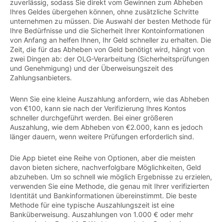
zuverlässig, sodass Sie direkt vom Gewinnen zum Abheben
Ihres Geldes übergehen können, ohne zusätzliche Schritte
unternehmen zu müssen. Die Auswahl der besten Methode für
Ihre Bedürfnisse und die Sicherheit Ihrer Kontoinformationen
von Anfang an helfen Ihnen, Ihr Geld schneller zu erhalten. Die
Zeit, die für das Abheben von Geld benötigt wird, hängt von
zwei Dingen ab: der OLG-Verarbeitung (Sicherheitsprüfungen
und Genehmigung) und der Überweisungszeit des
Zahlungsanbieters.
Wenn Sie eine kleine Auszahlung anfordern, wie das Abheben
von €100, kann sie nach der Verifizierung Ihres Kontos
schneller durchgeführt werden. Bei einer größeren
Auszahlung, wie dem Abheben von €2.000, kann es jedoch
länger dauern, wenn weitere Prüfungen erforderlich sind.
Die App bietet eine Reihe von Optionen, aber die meisten
davon bieten sichere, nachverfolgbare Möglichkeiten, Geld
abzuheben. Um so schnell wie möglich Ergebnisse zu erzielen,
verwenden Sie eine Methode, die genau mit Ihrer verifizierten
Identität und Bankinformationen übereinstimmt. Die beste
Methode für eine typische Auszahlungszeit ist eine
Banküberweisung. Auszahlungen von 1.000 € oder mehr