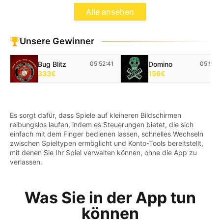
Alle ansehen
Unsere Gewinner
Bug Blitz
05:52:41
Domino
05:52:
333€
156€
Es sorgt dafür, dass Spiele auf kleineren Bildschirmen
reibungslos laufen, indem es Steuerungen bietet, die sich
einfach mit dem Finger bedienen lassen, schnelles Wechseln
zwischen Spieltypen ermöglicht und Konto-Tools bereitstellt,
mit denen Sie Ihr Spiel verwalten können, ohne die App zu
verlassen.
Was Sie in der App tun
können