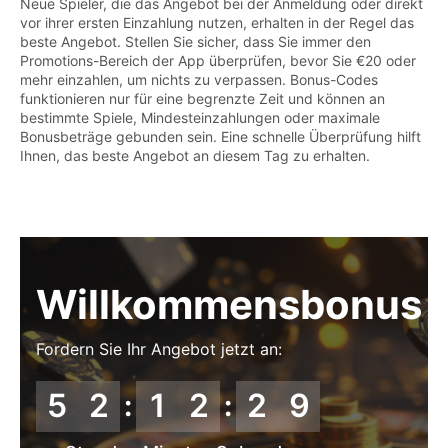
Neue Spieler, die das Angebot bei der Anmeldung oder direkt
vor ihrer ersten Einzahlung nutzen, erhalten in der Regel das
beste Angebot. Stellen Sie sicher, dass Sie immer den
Promotions-Bereich der App überprüfen, bevor Sie €20 oder
mehr einzahlen, um nichts zu verpassen. Bonus-Codes
funktionieren nur für eine begrenzte Zeit und können an
bestimmte Spiele, Mindesteinzahlungen oder maximale
Bonusbeträge gebunden sein. Eine schnelle Überprüfung hilft
Ihnen, das beste Angebot an diesem Tag zu erhalten.
Willkommensbonus
Fordern Sie Ihr Angebot jetzt an:
5
2
1
2
2
8
:
: