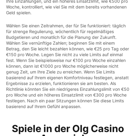
Ihre Einzahlungen, und ein höheres Einsatzlimit, wie €500 pro
Woche, kontrolliert, wie viel Sie mit dem bereits vorhandenen
Geld spielen.
Wählen Sie einen Zeitrahmen, der für Sie funktioniert: täglich
für strenge Regulierung, wöchentlich für regelmäßiges
Budgetieren und monatlich für die Planung der Zukunft.
Wählen Sie vernünftige Zahlen; beginnen Sie mit einem
Betrag, den Sie leicht bezahlen können, wie €25 pro Tag oder
€150 pro Woche. Legen Sie nicht zu viele Limits auf einmal
fest. Wenn Sie beispielsweise nur €100 pro Woche einzahlen
können, dann ist €1000 pro Woche möglicherweise nicht
genug Zeit, um Ihre Ziele zu erreichen. Wenn Sie Limits
basierend auf Ihrem eigenen Komfortniveau festlegen, anstatt
Ergebnisse zu erzielen, funktionieren sie am besten. Als
Richtlinie könnten Sie ein niedrigeres Einzahlungslimit von €50
pro Woche und ein höheres Einsatzlimit von €300 pro Woche
festlegen. Nach ein paar Sitzungen können Sie diese Limits
basierend auf Ihrem Gefühl anpassen.
Spiele in der Olg Casino