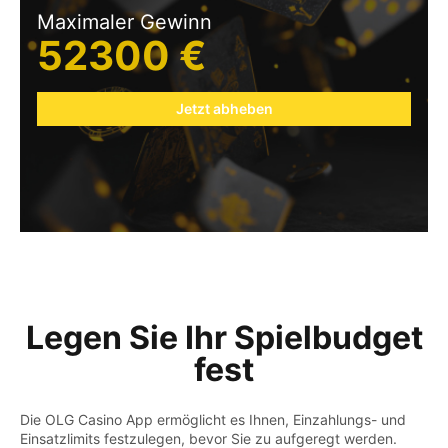
Maximaler Gewinn
52300 €
Jetzt abheben
Legen Sie Ihr Spielbudget
fest
Die OLG Casino App ermöglicht es Ihnen, Einzahlungs- und
Einsatzlimits festzulegen, bevor Sie zu aufgeregt werden.