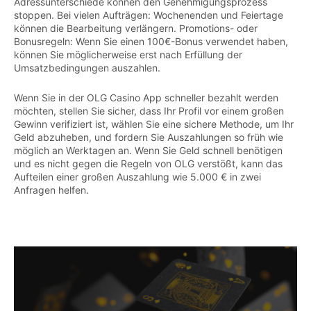
Adressunterschiede können den Genehmigungsprozess
stoppen. Bei vielen Aufträgen: Wochenenden und Feiertage
können die Bearbeitung verlängern. Promotions- oder
Bonusregeln: Wenn Sie einen 100€-Bonus verwendet haben,
können Sie möglicherweise erst nach Erfüllung der
Umsatzbedingungen auszahlen.
Wenn Sie in der OLG Casino App schneller bezahlt werden
möchten, stellen Sie sicher, dass Ihr Profil vor einem großen
Gewinn verifiziert ist, wählen Sie eine sichere Methode, um Ihr
Geld abzuheben, und fordern Sie Auszahlungen so früh wie
möglich an Werktagen an. Wenn Sie Geld schnell benötigen
und es nicht gegen die Regeln von OLG verstößt, kann das
Aufteilen einer großen Auszahlung wie 5.000 € in zwei
Anfragen helfen.