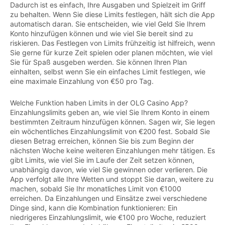
Dadurch ist es einfach, Ihre Ausgaben und Spielzeit im Griff
zu behalten. Wenn Sie diese Limits festlegen, hält sich die App
automatisch daran. Sie entscheiden, wie viel Geld Sie Ihrem
Konto hinzufügen können und wie viel Sie bereit sind zu
riskieren. Das Festlegen von Limits frühzeitig ist hilfreich, wenn
Sie gerne für kurze Zeit spielen oder planen möchten, wie viel
Sie für Spaß ausgeben werden. Sie können Ihren Plan
einhalten, selbst wenn Sie ein einfaches Limit festlegen, wie
eine maximale Einzahlung von €50 pro Tag.
Welche Funktion haben Limits in der OLG Casino App?
Einzahlungslimits geben an, wie viel Sie Ihrem Konto in einem
bestimmten Zeitraum hinzufügen können. Sagen wir, Sie legen
ein wöchentliches Einzahlungslimit von €200 fest. Sobald Sie
diesen Betrag erreichen, können Sie bis zum Beginn der
nächsten Woche keine weiteren Einzahlungen mehr tätigen. Es
gibt Limits, wie viel Sie im Laufe der Zeit setzen können,
unabhängig davon, wie viel Sie gewinnen oder verlieren. Die
App verfolgt alle Ihre Wetten und stoppt Sie daran, weitere zu
machen, sobald Sie Ihr monatliches Limit von €1000
erreichen. Da Einzahlungen und Einsätze zwei verschiedene
Dinge sind, kann die Kombination funktionieren: Ein
niedrigeres Einzahlungslimit, wie €100 pro Woche, reduziert