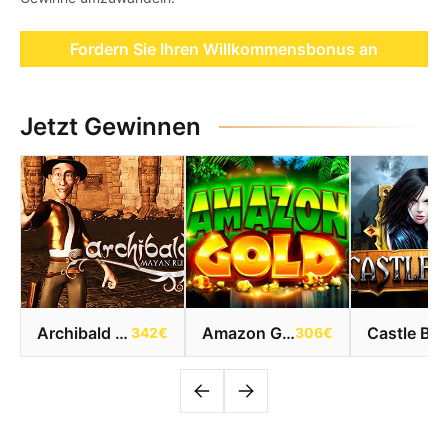
Fordern Sie Ihren Willkommensbonus an
Jetzt Gewinnen
Archibald Maya Hd
Amazon Gold
Ca
342€
306€