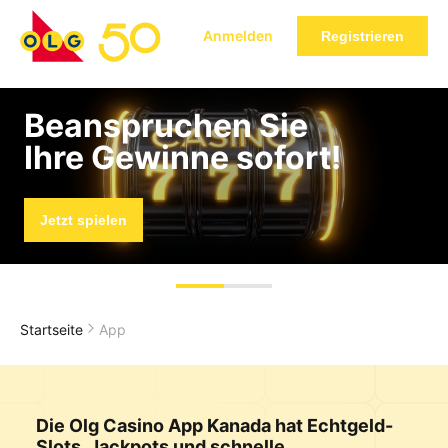
Anmelden
Registrieren
Beanspruchen Sie
Ihre Gewinne sofort!
Jetzt spielen
Startseite
App
Die Olg Casino App Kanada hat Echtgeld-
Slots, Jackpots und schnelle