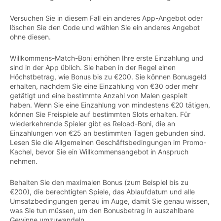
Versuchen Sie in diesem Fall ein anderes App-Angebot oder
löschen Sie den Code und wählen Sie ein anderes Angebot
ohne diesen.
Willkommens-Match-Boni erhöhen Ihre erste Einzahlung und
sind in der App üblich. Sie haben in der Regel einen
Höchstbetrag, wie Bonus bis zu €200. Sie können Bonusgeld
erhalten, nachdem Sie eine Einzahlung von €30 oder mehr
getätigt und eine bestimmte Anzahl von Malen gespielt
haben. Wenn Sie eine Einzahlung von mindestens €20 tätigen,
können Sie Freispiele auf bestimmten Slots erhalten. Für
wiederkehrende Spieler gibt es Reload-Boni, die an
Einzahlungen von €25 an bestimmten Tagen gebunden sind.
Lesen Sie die Allgemeinen Geschäftsbedingungen im Promo-
Kachel, bevor Sie ein Willkommensangebot in Anspruch
nehmen.
Behalten Sie den maximalen Bonus (zum Beispiel bis zu
€200), die berechtigten Spiele, das Ablaufdatum und alle
Umsatzbedingungen genau im Auge, damit Sie genau wissen,
was Sie tun müssen, um den Bonusbetrag in auszahlbare
Gewinne umzuwandeln.