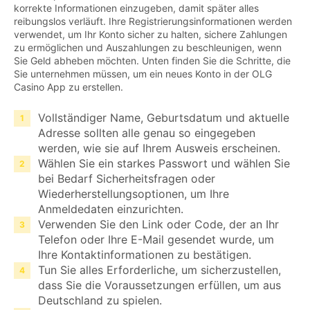
korrekte Informationen einzugeben, damit später alles
reibungslos verläuft. Ihre Registrierungsinformationen werden
verwendet, um Ihr Konto sicher zu halten, sichere Zahlungen
zu ermöglichen und Auszahlungen zu beschleunigen, wenn
Sie Geld abheben möchten. Unten finden Sie die Schritte, die
Sie unternehmen müssen, um ein neues Konto in der OLG
Casino App zu erstellen.
Vollständiger Name, Geburtsdatum und aktuelle
Adresse sollten alle genau so eingegeben
werden, wie sie auf Ihrem Ausweis erscheinen.
Wählen Sie ein starkes Passwort und wählen Sie
bei Bedarf Sicherheitsfragen oder
Wiederherstellungsoptionen, um Ihre
Anmeldedaten einzurichten.
Verwenden Sie den Link oder Code, der an Ihr
Telefon oder Ihre E-Mail gesendet wurde, um
Ihre Kontaktinformationen zu bestätigen.
Tun Sie alles Erforderliche, um sicherzustellen,
dass Sie die Voraussetzungen erfüllen, um aus
Deutschland zu spielen.