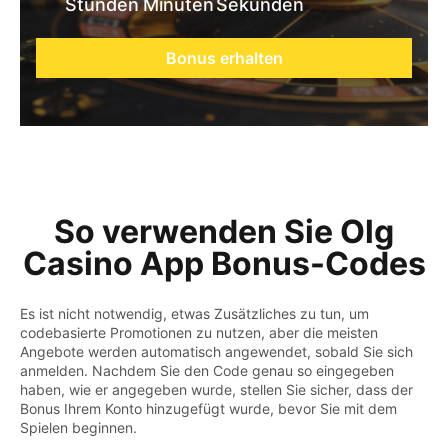
Stunden
Minuten
Sekunden
Bonus erhalten
So verwenden Sie Olg
Casino App Bonus-Codes
Es ist nicht notwendig, etwas Zusätzliches zu tun, um
codebasierte Promotionen zu nutzen, aber die meisten
Angebote werden automatisch angewendet, sobald Sie sich
anmelden. Nachdem Sie den Code genau so eingegeben
haben, wie er angegeben wurde, stellen Sie sicher, dass der
Bonus Ihrem Konto hinzugefügt wurde, bevor Sie mit dem
Spielen beginnen.