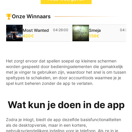
Onze Winnaars
Most Wanted
04:26:00
Smeja
04:25:
420€
156€
Het zorgt ervoor dat spellen soepel op kleinere schermen
worden gespeeld door bedieningselementen die gemakkelijk
met je vinger te gebruiken zijn, waardoor het snel is om tussen
speltypes te schakelen, en door accounttools waarmee je je
spel kunt beheren zonder de app te verlaten.
Wat kun je doen in de app
Zodra je inlogt, biedt de app dezelfde basisfunctionaliteiten
als de desktopversie, maar in een kortere,
gebruiksvriendelijkere indeling voor je telefoon. Als ze in je