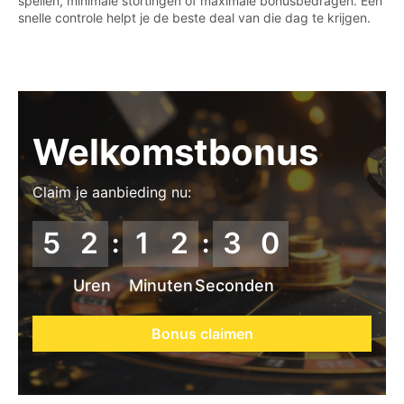
spellen, minimale stortingen of maximale bonusbedragen. Een
snelle controle helpt je de beste deal van die dag te krijgen.
Welkomstbonus
Claim je aanbieding nu:
5
2
1
2
2
8
:
:
Uren
Minuten
Seconden
Bonus claimen