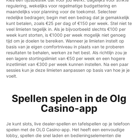
regulering, wekelijks voor regelmatige budgettering en
maandelijks voor planning voor de toekomst. Selecteer
redelijke bedragen; begin met een bedrag dat je gemakkelijk
kunt betalen, zoals €25 per dag of €150 per week. Stel niet te
veel limieten tegelijk in. Als je bijvoorbeeld slechts €100 per
week kunt storten, is €1000 per week mogelijk niet genoeg
tijd om je doelen te bereiken. Wanneer je limieten instelt op
basis van je eigen comfortniveau in plaats van te proberen
resultaten te behalen, werken ze het best. Als richtlijn zou je
een lagere stortingslimiet van €50 per week en een hogere
inzetlimiet van €300 per week kunnen instellen. Na een paar
sessies kun je deze limieten aanpassen op basis van hoe je je
voelt.
Spellen spelen in de Olg
Casino-app
Je kunt slots, live dealer-spellen en tafelspellen op je telefoon
spelen met de OLG Casino-app. Het heeft een eenvoudige
lobby, spellen die snel laden en bedieningselementen die