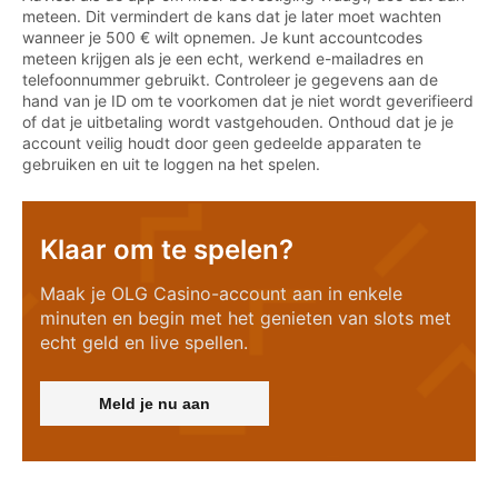
meteen. Dit vermindert de kans dat je later moet wachten
wanneer je 500 € wilt opnemen. Je kunt accountcodes
meteen krijgen als je een echt, werkend e-mailadres en
telefoonnummer gebruikt. Controleer je gegevens aan de
hand van je ID om te voorkomen dat je niet wordt geverifieerd
of dat je uitbetaling wordt vastgehouden. Onthoud dat je je
account veilig houdt door geen gedeelde apparaten te
gebruiken en uit te loggen na het spelen.
Klaar om te spelen?
Maak je OLG Casino-account aan in enkele
minuten en begin met het genieten van slots met
echt geld en live spellen.
Meld je nu aan