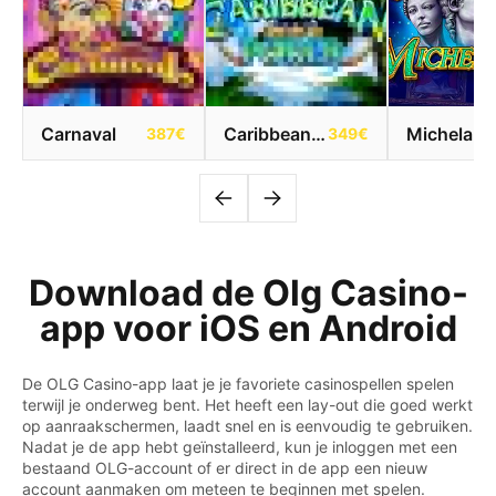
Carnaval
Caribbean Beach Poker
387€
349€
Download de Olg Casino-
app voor iOS en Android
De OLG Casino-app laat je je favoriete casinospellen spelen
terwijl je onderweg bent. Het heeft een lay-out die goed werkt
op aanraakschermen, laadt snel en is eenvoudig te gebruiken.
Nadat je de app hebt geïnstalleerd, kun je inloggen met een
bestaand OLG-account of er direct in de app een nieuw
account aanmaken om meteen te beginnen met spelen.