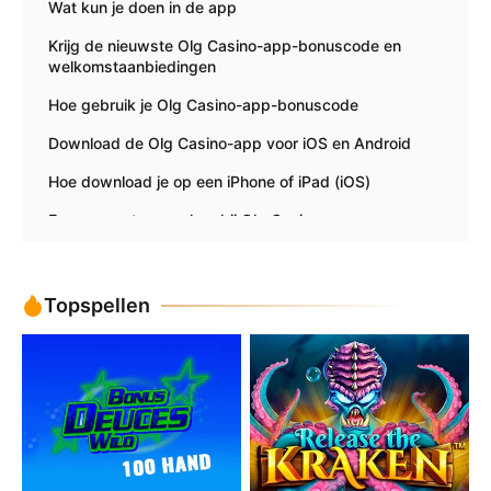
Wat kun je doen in de app
Krijg de nieuwste Olg Casino-app-bonuscode en
welkomstaanbiedingen
Hoe gebruik je Olg Casino-app-bonuscode
Download de Olg Casino-app voor iOS en Android
Hoe download je op een iPhone of iPad (iOS)
Een account aanmaken bij Olg Casino
Stortingen in de Olg Casino-app
Haal je winsten snel op: uitbetalingstijden en-
Topspellen
methoden
Stel je speelbudget in
Spellen spelen in de Olg Casino-app
Slots
Live dealer-spellen