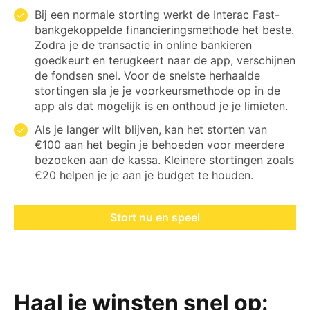
Bij een normale storting werkt de Interac Fast-
bankgekoppelde financieringsmethode het beste.
Zodra je de transactie in online bankieren
goedkeurt en terugkeert naar de app, verschijnen
de fondsen snel. Voor de snelste herhaalde
stortingen sla je je voorkeursmethode op in de
app als dat mogelijk is en onthoud je je limieten.
Als je langer wilt blijven, kan het storten van
€100 aan het begin je behoeden voor meerdere
bezoeken aan de kassa. Kleinere stortingen zoals
€20 helpen je je aan je budget te houden.
Stort nu en speel
Haal je winsten snel op: