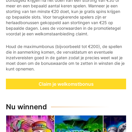
bonusgeld krijgen na het doen van een storting van €30 of
meer en een bepaald aantal keren spelen. Wanneer je een
storting van ten minste €20 doet, kun je gratis spins krijgen
op bepaalde slots. Voor terugkerende spelers zijn er
herlaadbonussen gekoppeld aan stortingen van €25 op
bepaalde dagen. Lees de voorwaarden in de promotietegel
voordat je een welkomstaanbieding claimt.
Houd de maximumbonus (bijvoorbeeld tot €200), de spellen
die in aanmerking komen, de vervaldatum en eventuele
inzetvereisten goed in de gaten zodat je precies weet wat je
moet doen om de bonuswaarde om te zetten in winsten die je
kunt opnemen.
Claim je welkomstbonus
Nu winnend