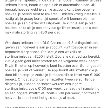
uitgaven en speeltijd in de gaten te houden. Wanneer je deze
limieten instelt, houdt de app zich er automatisch aan. Jij
bepaalt hoeveel geld je aan je account kunt toevoegen en
hoeveel je bereid bent te riskeren. Limieten vroeg instellen is
nuttig als je graag korte tijd speelt of wilt kunnen plannen
hoeveel je aan plezier wilt uitgeven. Je kunt je aan je plan
houden, zelfs als je een eenvoudige limiet instelt, zoals een
maximale storting van €50 per dag.
Wat doen limieten in de OLG Casino-app? Stortingslimieten
geven aan hoeveel je aan je account kunt toevoegen in een
bepaalde tijdsperiode. Stel dat je een wekelijkse
stortingslimiet van €200 instelt. Zodra je dat bedrag bereikt,
kun je geen geld meer storten tot de volgende week begint.
Er zijn limieten op hoeveel je kunt inzetten over tijd, ongeacht
hoeveel je wint of verliest. De app houdt alle inzetten die je
doet bij en stopt je zodra je je maandelijkse limiet van €1000
bereikt. Omdat stortingen en inzetten twee verschillende
dingen zijn, kunnen ze samenwerken: een lagere
stortingslimiet, zoals €100 per week, verlaagt je financiering,
en een hogere inzetlimiet, zoals €500 per week, controleert
hoeveel je speelt met het geld dat je al hebt.
Kies een tijdsbestek dat voor jou werkt: dagelijks voor strikte