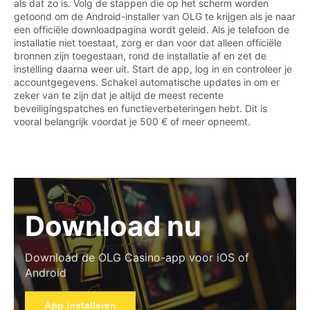
als dat zo is. Volg de stappen die op het scherm worden
getoond om de Android-installer van OLG te krijgen als je naar
een officiële downloadpagina wordt geleid. Als je telefoon de
installatie niet toestaat, zorg er dan voor dat alleen officiële
bronnen zijn toegestaan, rond de installatie af en zet de
instelling daarna weer uit. Start de app, log in en controleer je
accountgegevens. Schakel automatische updates in om er
zeker van te zijn dat je altijd de meest recente
beveiligingspatches en functieverbeteringen hebt. Dit is
vooral belangrijk voordat je 500 € of meer opneemt.
Download nu
Download de OLG Casino-app voor iOS of
Android
App installeren