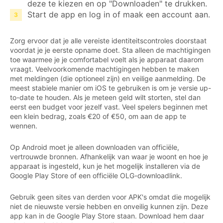
deze te kiezen en op "Downloaden" te drukken.
Start de app en log in of maak een account aan.
Zorg ervoor dat je alle vereiste identiteitscontroles doorstaat
voordat je je eerste opname doet. Sta alleen de machtigingen
toe waarmee je je comfortabel voelt als je apparaat daarom
vraagt. Veelvoorkomende machtigingen hebben te maken
met meldingen (die optioneel zijn) en veilige aanmelding. De
meest stabiele manier om iOS te gebruiken is om je versie up-
to-date te houden. Als je meteen geld wilt storten, stel dan
eerst een budget voor jezelf vast. Veel spelers beginnen met
een klein bedrag, zoals €20 of €50, om aan de app te
wennen.
Op Android moet je alleen downloaden van officiële,
vertrouwde bronnen. Afhankelijk van waar je woont en hoe je
apparaat is ingesteld, kun je het mogelijk installeren via de
Google Play Store of een officiële OLG-downloadlink.
Gebruik geen sites van derden voor APK's omdat die mogelijk
niet de nieuwste versie hebben en onveilig kunnen zijn. Deze
app kan in de Google Play Store staan. Download hem daar