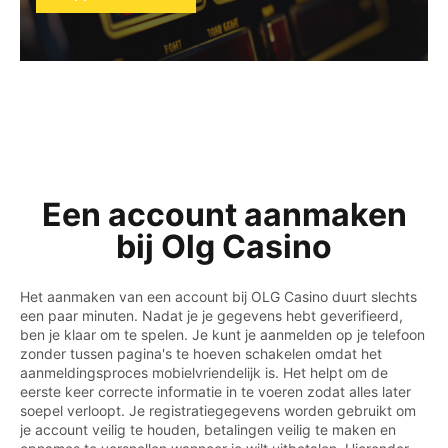
Een account aanmaken
bij Olg Casino
Het aanmaken van een account bij OLG Casino duurt slechts
een paar minuten. Nadat je je gegevens hebt geverifieerd,
ben je klaar om te spelen. Je kunt je aanmelden op je telefoon
zonder tussen pagina's te hoeven schakelen omdat het
aanmeldingsproces mobielvriendelijk is. Het helpt om de
eerste keer correcte informatie in te voeren zodat alles later
soepel verloopt. Je registratiegegevens worden gebruikt om
je account veilig te houden, betalingen veilig te maken en