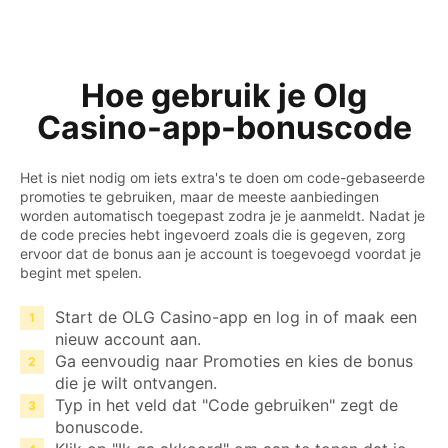
Hoe gebruik je Olg
Casino-app-bonuscode
Het is niet nodig om iets extra's te doen om code-gebaseerde
promoties te gebruiken, maar de meeste aanbiedingen
worden automatisch toegepast zodra je je aanmeldt. Nadat je
de code precies hebt ingevoerd zoals die is gegeven, zorg
ervoor dat de bonus aan je account is toegevoegd voordat je
begint met spelen.
Start de OLG Casino-app en log in of maak een
nieuw account aan.
Ga eenvoudig naar Promoties en kies de bonus
die je wilt ontvangen.
Typ in het veld dat "Code gebruiken" zegt de
bonuscode.