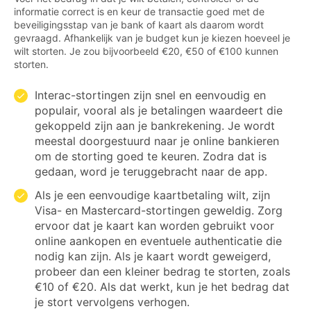
informatie correct is en keur de transactie goed met de
beveiligingsstap van je bank of kaart als daarom wordt
gevraagd. Afhankelijk van je budget kun je kiezen hoeveel je
wilt storten. Je zou bijvoorbeeld €20, €50 of €100 kunnen
storten.
Interac-stortingen zijn snel en eenvoudig en
populair, vooral als je betalingen waardeert die
gekoppeld zijn aan je bankrekening. Je wordt
meestal doorgestuurd naar je online bankieren
om de storting goed te keuren. Zodra dat is
gedaan, word je teruggebracht naar de app.
Als je een eenvoudige kaartbetaling wilt, zijn
Visa- en Mastercard-stortingen geweldig. Zorg
ervoor dat je kaart kan worden gebruikt voor
online aankopen en eventuele authenticatie die
nodig kan zijn. Als je kaart wordt geweigerd,
probeer dan een kleiner bedrag te storten, zoals
€10 of €20. Als dat werkt, kun je het bedrag dat
je stort vervolgens verhogen.