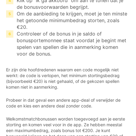
Klik op "Ik ga akkoord" om aan te tonen dat je
de bonusvoorwaarden begrijpt.
Om de aanbieding te krijgen, moet je ten minste
het getoonde minimumbedrag storten, zoals
€20.
Controleer of de bonus in je saldo of
bonusportemonnee staat voordat je begint met
spelen van spellen die in aanmerking komen
voor de bonus.
Er zijn drie hoofdredenen waarom een code mogelijk niet
werkt: de code is verlopen, het minimum stortingsbedrag
(bijvoorbeeld €20) is niet gehaald, of de gekozen spellen
komen niet in aanmerking.
Probeer in dat geval een andere app-deal of verwijder de
code en kies een andere deal zonder code.
Welkomstmatchbonussen worden toegevoegd aan je eerste
storting en komen veel voor in de app. Ze hebben meestal
een maximumbedrag, zoals bonus tot €200. Je kunt