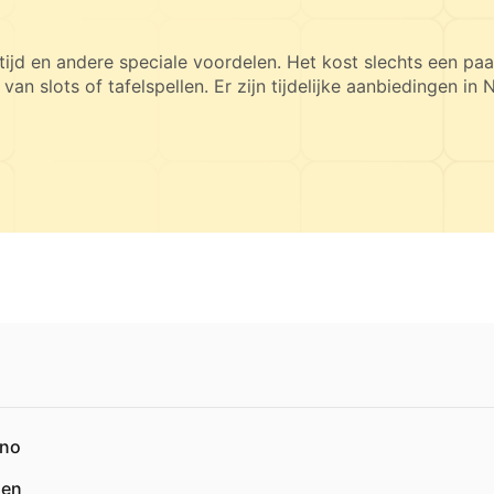
ijd en andere speciale voordelen. Het kost slechts een paa
van slots of tafelspellen. Er zijn tijdelijke aanbiedingen i
ino
gen