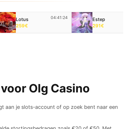
04:41:34
Ghost of an old castle
Lotus
149€
259€
voor Olg Casino
gt aan je slots-account of op zoek bent naar een
alde stortingsbedragen zoals €20 of €50. Met