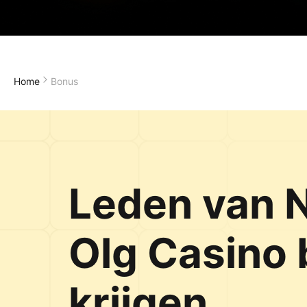
Home
Bonus
Leden van N
Olg Casino 
krijgen