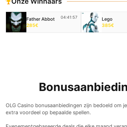
Onze Winnaars
04:42:04
Exterminator
Father Abb
436€
285€
Bonusaanbiedin
OLG Casino bonusaanbiedingen zijn bedoeld om je e
extra voordeel op bepaalde spellen.
Evenementgebaseerde deals die elke maand verand