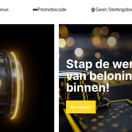
onus
Promotiecode
Geen Stortingsb
Stap de we
van beloni
binnen!
Nu spelen