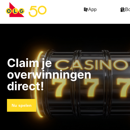
App
B
Claim je
overwinningen
direct!
Nu spelen