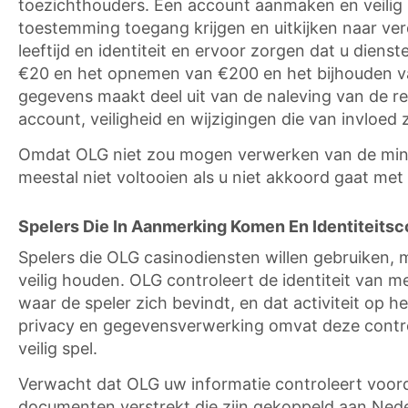
toezichthouders. Een account aanmaken en veili
toestemming toegang krijgen en uitkijken naar ver
leeftijd en identiteit en ervoor zorgen dat u dien
€20 en het opnemen van €200 en het bijhouden van
gegevens maakt deel uit van de naleving van de r
account, veiligheid en wijzigingen die van invloed 
Omdat OLG niet zou mogen verwerken van de minima
meestal niet voltooien als u niet akkoord gaat met 
Spelers Die In Aanmerking Komen En Identiteits
Spelers die OLG casinodiensten willen gebruiken
veilig houden. OLG controleert de identiteit van 
waar de speler zich bevindt, en dat activiteit op
privacy en gegevensverwerking omvat deze control
veilig spel.
Verwacht dat OLG uw informatie controleert voord
documenten verstrekt die zijn gekoppeld aan Nede