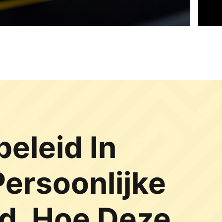
eleid In
Persoonlijke
d, Hoe Deze