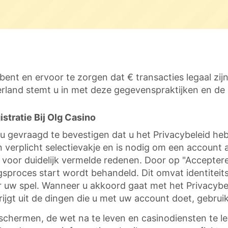
nt en ervoor te zorgen dat € transacties legaal zij
erland stemt u in met deze gegevenspraktijken en de 
stratie Bij Olg Casino
 gevraagd te bevestigen dat u het Privacybeleid he
erplicht selectievakje en is nodig om een account 
n voor duidelijk vermelde redenen. Door op "Accepter
proces start wordt behandeld. Dit omvat identiteitsc
w spel. Wanneer u akkoord gaat met het Privacybelei
krijgt uit de dingen die u met uw account doet, gebrui
eschermen, de wet na te leven en casinodiensten te 