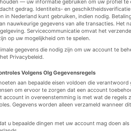
g houden — uw informatie gebruiken om uw profiel t
dacht gedrag. Identiteits- en geschiktheidsverificat
sten in Nederland kunt gebruiken, indien nodig. Beta
 nauwkeurige gegevens van alle transacties. Het na
egelgeving. Servicecommunicatie omvat het verzende
zijn op uw mogelijkheid om te spelen.
le gegevens die nodig zijn om uw account te beheren
het Privacybeleid.
controles Volgens Olg Gegevensregels
, moeten aan bepaalde eisen voldoen die verantwoor
mensen om ervoor te zorgen dat een account toebehoo
 het account in overeenstemming is met wat de regels
es. Gegevens worden alleen verzameld wanneer dit n
at u bepaalde dingen met uw account mag doen als u 
rlands.