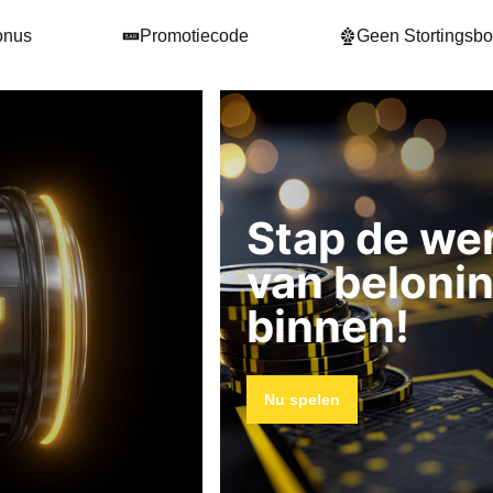
onus
Promotiecode
Geen Stortingsb
Stap de we
van beloni
binnen!
Nu spelen