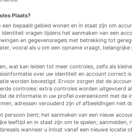
oles Plaats?
n een bepaald gebied wonen en in staat zijn om accur
dentiteit vragen tijdens het aanmaken van een accou
wingen en gegevensregels met betrekking tot geregul
er, vooral als u om een opname vraagt, belangrijke pr
, wat kan leiden tot meer controles, zelfs als klein
sisinformatie over uw identiteit en account correct 
catie worden bevestigd. Ervoor zorgen dat de accoun
rde controles: extra controles worden uitgevoerd al
 dat de informatie in uw profiel overeenkomt met de 
n, adressen verouderd zijn of afbeeldingen niet duid
ht persoon bent; het aanmaken van een nieuw account,
jke leeftijd en in staat zijn om te spelen; aanmelden
idsregels wanneer u inlogt vanaf een nieuwe locati