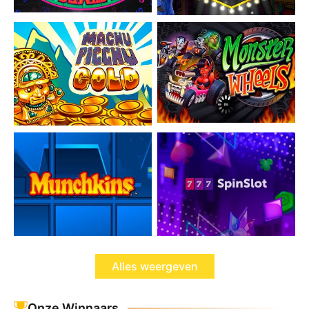
Alles weergeven
Onze Winnaars