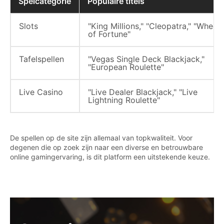
Spelcategorie
Populaire titels
Slots
"King Millions," "Cleopatra," "Wheel
of Fortune"
Tafelspellen
"Vegas Single Deck Blackjack,"
"European Roulette"
Live Casino
"Live Dealer Blackjack," "Live
Lightning Roulette"
De spellen op de site zijn allemaal van topkwaliteit. Voor
degenen die op zoek zijn naar een diverse en betrouwbare
online gamingervaring, is dit platform een uitstekende keuze.