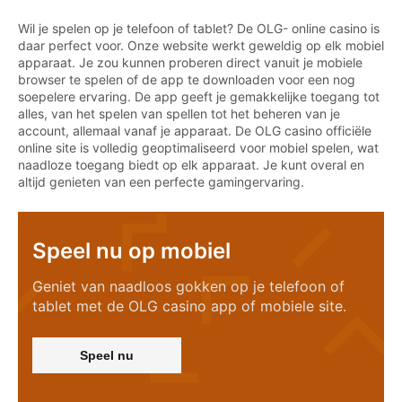
Wil je spelen op je telefoon of tablet? De OLG- online casino is
daar perfect voor. Onze website werkt geweldig op elk mobiel
apparaat. Je zou kunnen proberen direct vanuit je mobiele
browser te spelen of de app te downloaden voor een nog
soepelere ervaring. De app geeft je gemakkelijke toegang tot
alles, van het spelen van spellen tot het beheren van je
account, allemaal vanaf je apparaat. De OLG casino officiële
online site is volledig geoptimaliseerd voor mobiel spelen, wat
naadloze toegang biedt op elk apparaat. Je kunt overal en
altijd genieten van een perfecte gamingervaring.
Speel nu op mobiel
Geniet van naadloos gokken op je telefoon of
tablet met de OLG casino app of mobiele site.
Speel nu