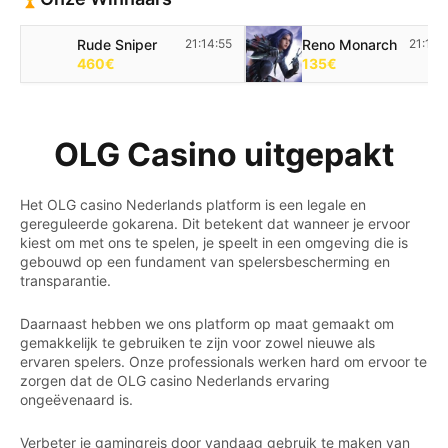
Rude Sniper
21:14:55
Reno Monarch
21:14:
460€
135€
OLG Casino uitgepakt
Het OLG casino Nederlands platform is een legale en
gereguleerde gokarena. Dit betekent dat wanneer je ervoor
kiest om met ons te spelen, je speelt in een omgeving die is
gebouwd op een fundament van spelersbescherming en
transparantie.
Daarnaast hebben we ons platform op maat gemaakt om
gemakkelijk te gebruiken te zijn voor zowel nieuwe als
ervaren spelers. Onze professionals werken hard om ervoor te
zorgen dat de OLG casino Nederlands ervaring
ongeëvenaard is.
Verbeter je gamingreis door vandaag gebruik te maken van