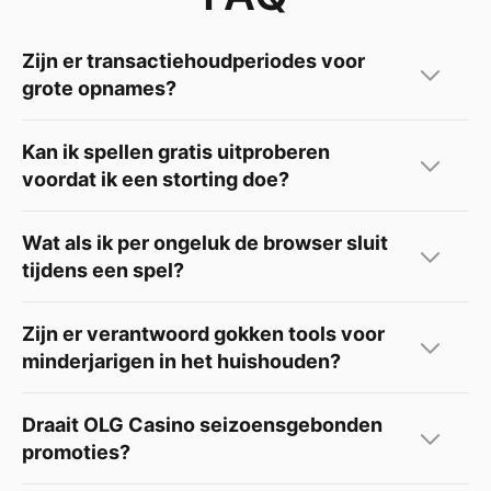
Zijn er transactiehoudperiodes voor
grote opnames?
Kan ik spellen gratis uitproberen
voordat ik een storting doe?
Wat als ik per ongeluk de browser sluit
tijdens een spel?
Zijn er verantwoord gokken tools voor
minderjarigen in het huishouden?
Draait OLG Casino seizoensgebonden
promoties?