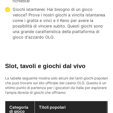
richiesta!
Giochi istantanei: Hai bisogno di un gioco
veloce? Prova i nostri giochi a vincita istantanea
come i gratta e vinci e il Keno per avere la
possibilità di vincere subito. Questi giochi sono
una grande caratteristica della piattaforma di
gioco d'azzardo OLG.
Slot, tavoli e giochi dal vivo
La tabella seguente mostra solo alcuni dei tanti giochi popolari
che puoi trovare sul sito ufficiale del casino OLG. Questo è un
ottimo punto di partenza per i giocatori da Italia per esplorare
l'ampia libreria di giochi che offriamo:
Categoria
Titoli popolari
di gioco