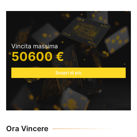
Vincita massima
50600 €
Scopri di più
Ora Vincere