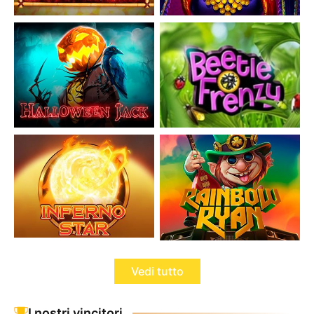
Vedi tutto
I nostri vincitori