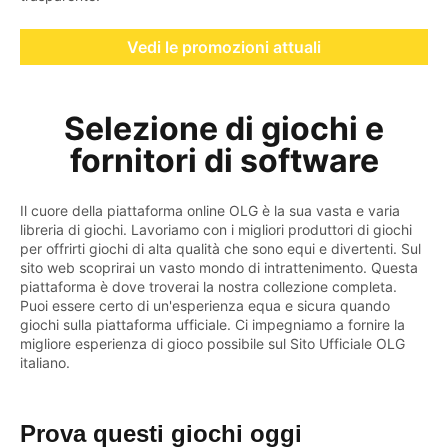
Vedi le promozioni attuali
Selezione di giochi e
fornitori di software
Il cuore della piattaforma online OLG è la sua vasta e varia
libreria di giochi. Lavoriamo con i migliori produttori di giochi
per offrirti giochi di alta qualità che sono equi e divertenti. Sul
sito web scoprirai un vasto mondo di intrattenimento. Questa
piattaforma è dove troverai la nostra collezione completa.
Puoi essere certo di un'esperienza equa e sicura quando
giochi sulla piattaforma ufficiale. Ci impegniamo a fornire la
migliore esperienza di gioco possibile sul Sito Ufficiale OLG
italiano.
Prova questi giochi oggi