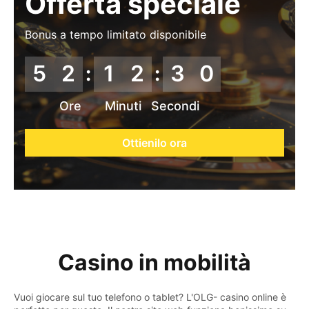
Offerta speciale
Bonus a tempo limitato disponibile
5
2
1
2
2
9
:
:
Ore
Minuti
Secondi
Ottienilo ora
Casino in mobilità
Vuoi giocare sul tuo telefono o tablet? L'OLG- casino online è