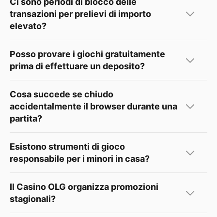
Ci sono periodi di blocco delle
transazioni per prelievi di importo
elevato?
Posso provare i giochi gratuitamente
prima di effettuare un deposito?
Cosa succede se chiudo
accidentalmente il browser durante una
partita?
Esistono strumenti di gioco
responsabile per i minori in casa?
Il Casino OLG organizza promozioni
stagionali?