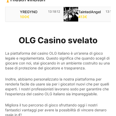
YREGYNO
13:18:12
TaintedAngel
13:18:
100€
413€
OLG Casino svelato
La piattaforma del casino OLG italiano è un'arena di gioco
legale e regolamentata. Questo significa che quando scegli di
giocare con noi, stai giocando in un ambiente costruito su una
base di protezione del giocatore e trasparenza.
Inoltre, abbiamo personalizzato la nostra piattaforma per
renderla facile da usare sia per i giocatori nuovi che per quelli
esperti. I nostri professionisti lavorano sodo per garantire che
l'esperienza del casino OLG italiano sia impareggiabile.
Migliora il tuo percorso di gioco sfruttando oggi i nostri
fantastici vantaggi per avere la possibilità di vincere denaro
reale in €!