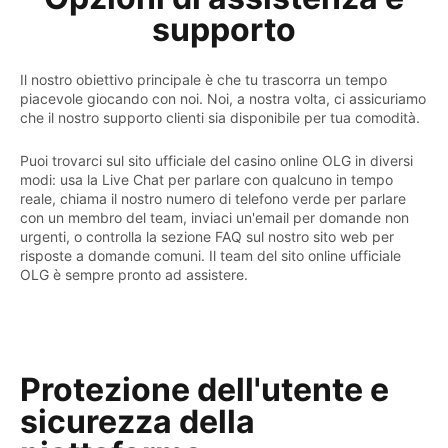
supporto
Il nostro obiettivo principale è che tu trascorra un tempo
piacevole giocando con noi. Noi, a nostra volta, ci assicuriamo
che il nostro supporto clienti sia disponibile per tua comodità.
Puoi trovarci sul sito ufficiale del casino online OLG in diversi
modi: usa la Live Chat per parlare con qualcuno in tempo
reale, chiama il nostro numero di telefono verde per parlare
con un membro del team, inviaci un'email per domande non
urgenti, o controlla la sezione FAQ sul nostro sito web per
risposte a domande comuni. Il team del sito online ufficiale
OLG è sempre pronto ad assistere.
Protezione dell'utente e
sicurezza della