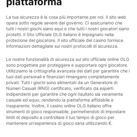
piattaforma
La tua sicurezza è la cosa più importante per noi. Il sito web
opera sotto regole severe del governo. Ci assicuriamo che
tutti i nostri giochi siano equi e che tutti i nostri giocatori siano
protetti. Il Sito Ufficiale OLG italiano è impegnato nella
protezione del giocatore. Il sito ufficiale del casino fornisce
informazioni dettagliate sui nostri protocolli di sicurezza.
Le nostre funzionalità di sicurezza sul sito ufficiale online OLG
sono progettate per proteggere e supportare ogni giocatore.
Utilizziamo la crittografia avanzata dei dati per garantire che i
tuoi dati personali e finanziari rimangano completamente
privati. Tutti i giochi sono alimentati da un Generatore di
Numeri Casuali (RNG) certificato, verificato da esperti
indipendenti per garantire che ogni risultato sia veramente
casuale ed equo, rendendo la piattaforma affidabile e
trasparente. Inoltre, il casino online OLG italiano offre
strumenti di gioco responsabile, permettendoti di impostare
limiti di deposito e controllare il tuo tempo di gioco per
mantenere un'esperienza di gioco sana utilizzando €.