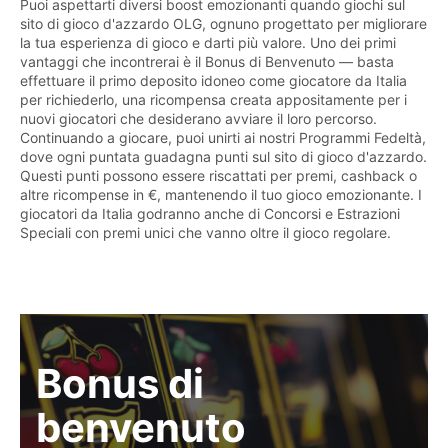
Puoi aspettarti diversi boost emozionanti quando giochi sul
sito di gioco d'azzardo OLG, ognuno progettato per migliorare
la tua esperienza di gioco e darti più valore. Uno dei primi
vantaggi che incontrerai è il Bonus di Benvenuto — basta
effettuare il primo deposito idoneo come giocatore da Italia
per richiederlo, una ricompensa creata appositamente per i
nuovi giocatori che desiderano avviare il loro percorso.
Continuando a giocare, puoi unirti ai nostri Programmi Fedeltà,
dove ogni puntata guadagna punti sul sito di gioco d'azzardo.
Questi punti possono essere riscattati per premi, cashback o
altre ricompense in €, mantenendo il tuo gioco emozionante. I
giocatori da Italia godranno anche di Concorsi e Estrazioni
Speciali con premi unici che vanno oltre il gioco regolare.
Bonus di
benvenuto