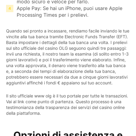
modo sicuro e veloce per farlo.
Apple Pay: Se hai un iPhone, puoi usare Apple
Processing Times per i prelievi.
Quando sei pronto a incassare, rendiamo facile inviando le tue
vincite alla tua banca tramite Electronic Funds Transfer (EFT).
Basta impostare i dettagli della tua banca una volta. I prelievi
sul sito ufficiale del casino OLG seguono quindi tre passaggi:
invii una richiesta, il nostro team la esamina (di solito entro 1-3
giorni lavorativi) e poi il trasferimento viene elaborato. Infine,
una volta approvata, il denaro viene trasferito alla tua banca
e, a seconda dei tempi di elaborazione della tua banca,
potrebbero essere necessari da due a cinque giorni lavorativi
aggiuntivi affinché i fondi € appaiano sul tuo account.
Il sito ufficiale www olg è il tuo portale per tutte le transazioni.
Vai al link come punto di partenza. Questo processo è una
testimonianza della trasparenza dei servizi del casino online
della piattaforma.
Opzioni di assistenza e