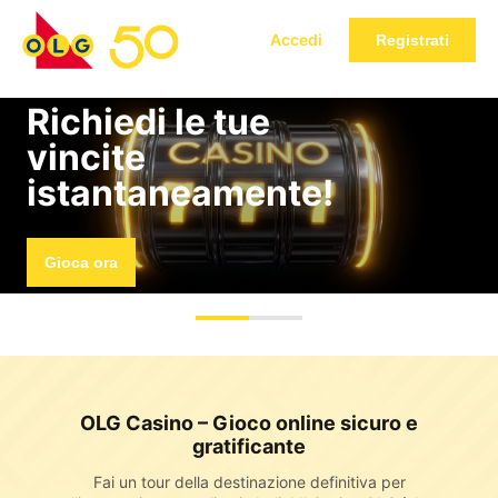
Accedi
Registrati
Richiedi le tue
vincite
istantaneamente!
Gioca ora
OLG Casino – Gioco online sicuro e
gratificante
Fai un tour della destinazione definitiva per