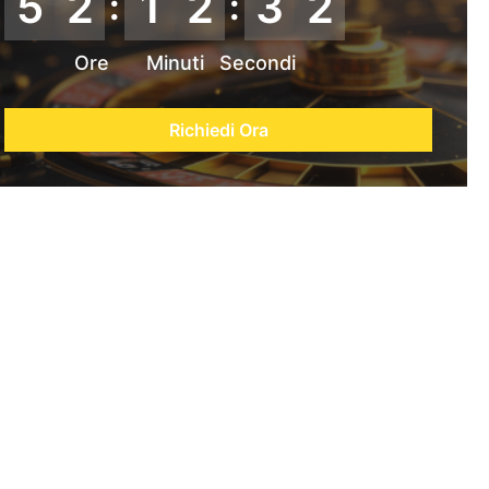
5
2
1
2
3
0
:
:
Ore
Minuti
Secondi
Richiedi Ora