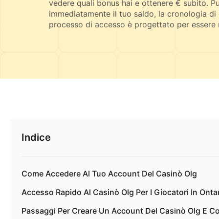
vedere quali bonus hai e ottenere € subito. Pu
immediatamente il tuo saldo, la cronologia di 
processo di accesso è progettato per essere 
Indice
Come Accedere Al Tuo Account Del Casinò Olg
Accesso Rapido Al Casinò Olg Per I Giocatori In Onta
Passaggi Per Creare Un Account Del Casinò Olg E Cos