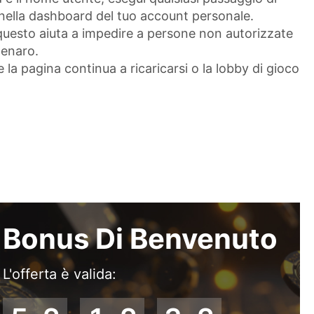
i nella dashboard del tuo account personale.
 questo aiuta a impedire a persone non autorizzate
denaro.
 la pagina continua a ricaricarsi o la lobby di gioco
Bonus Di Benvenuto
L'offerta è valida: