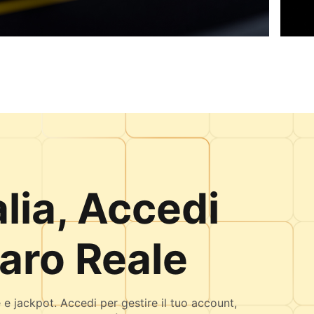
alia, Accedi
aro Reale
 e jackpot. Accedi per gestire il tuo account,