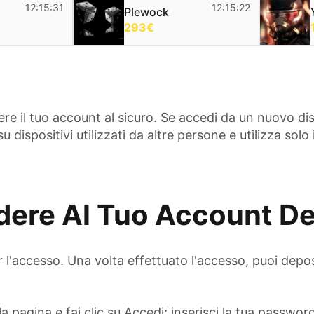
12:15:40
12:15:31
Katerine
82€
ere il tuo account al sicuro. Se accedi da un nuovo di
ispositivi utilizzati da altre persone e utilizza solo i
ere Al Tuo Account Del
 l'accesso. Una volta effettuato l'accesso, puoi depos
la pagina e fai clic su Accedi; inserisci la tua passwo