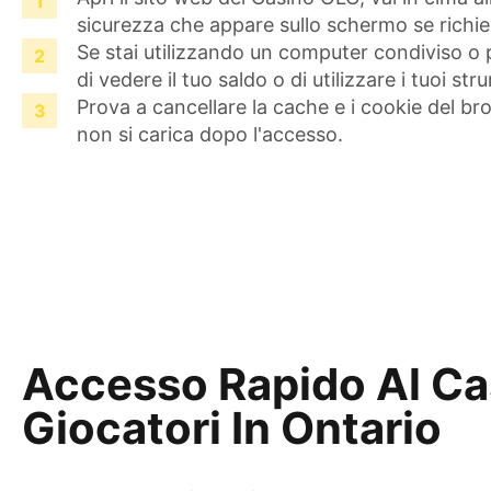
sicurezza che appare sullo schermo se richies
Se stai utilizzando un computer condiviso o 
di vedere il tuo saldo o di utilizzare i tuoi 
Prova a cancellare la cache e i cookie del bro
non si carica dopo l'accesso.
Accesso Rapido Al Cas
Giocatori In Ontario