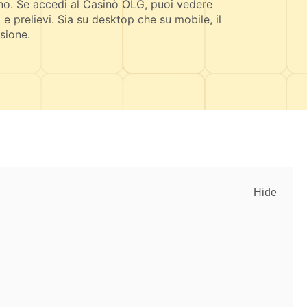
iano. Se accedi al Casinò OLG, puoi vedere
e prelievi. Sia su desktop che su mobile, il
sione.
Hide