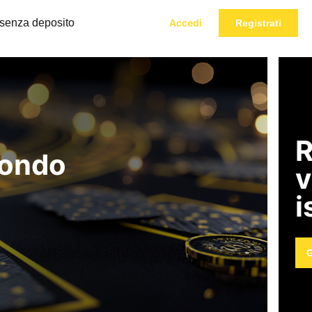
senza deposito
Accedi
Registrati
R
Mondo
v
i
G