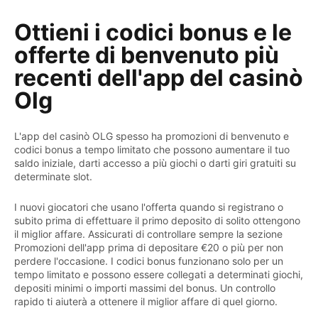
Ottieni i codici bonus e le
offerte di benvenuto più
recenti dell'app del casinò
Olg
L'app del casinò OLG spesso ha promozioni di benvenuto e
codici bonus a tempo limitato che possono aumentare il tuo
saldo iniziale, darti accesso a più giochi o darti giri gratuiti su
determinate slot.
I nuovi giocatori che usano l'offerta quando si registrano o
subito prima di effettuare il primo deposito di solito ottengono
il miglior affare. Assicurati di controllare sempre la sezione
Promozioni dell'app prima di depositare €20 o più per non
perdere l'occasione. I codici bonus funzionano solo per un
tempo limitato e possono essere collegati a determinati giochi,
depositi minimi o importi massimi del bonus. Un controllo
rapido ti aiuterà a ottenere il miglior affare di quel giorno.