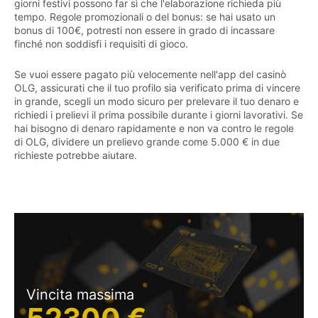
giorni festivi possono far sì che l'elaborazione richieda più
tempo. Regole promozionali o del bonus: se hai usato un
bonus di 100€, potresti non essere in grado di incassare
finché non soddisfi i requisiti di gioco.
Se vuoi essere pagato più velocemente nell'app del casinò
OLG, assicurati che il tuo profilo sia verificato prima di vincere
in grande, scegli un modo sicuro per prelevare il tuo denaro e
richiedi i prelievi il prima possibile durante i giorni lavorativi. Se
hai bisogno di denaro rapidamente e non va contro le regole
di OLG, dividere un prelievo grande come 5.000 € in due
richieste potrebbe aiutare.
Vincita massima