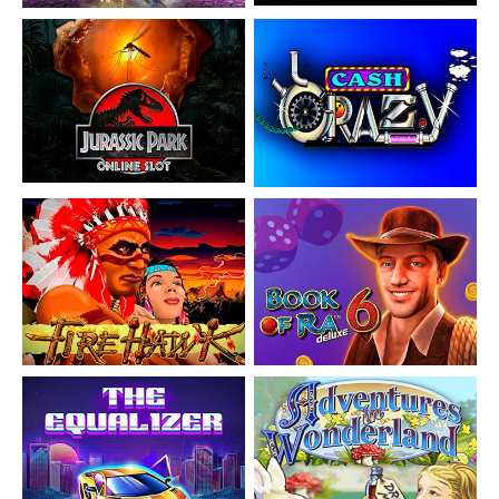
Giochi da tavolo
Offerte disponibili tramite l'app del casinò Olg
Gioco equo, licenze e standard di gioco sicuro