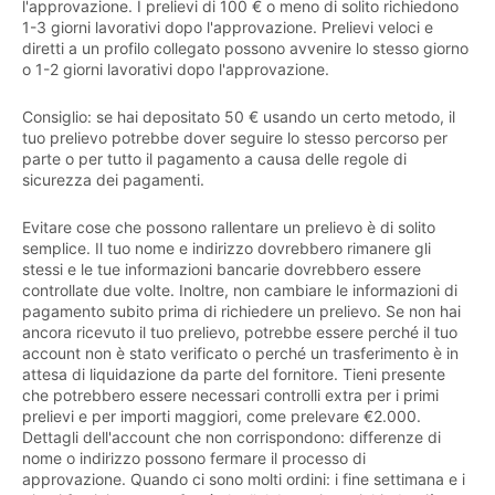
l'approvazione. I prelievi di 100 € o meno di solito richiedono
1-3 giorni lavorativi dopo l'approvazione. Prelievi veloci e
diretti a un profilo collegato possono avvenire lo stesso giorno
o 1-2 giorni lavorativi dopo l'approvazione.
Consiglio: se hai depositato 50 € usando un certo metodo, il
tuo prelievo potrebbe dover seguire lo stesso percorso per
parte o per tutto il pagamento a causa delle regole di
sicurezza dei pagamenti.
Evitare cose che possono rallentare un prelievo è di solito
semplice. Il tuo nome e indirizzo dovrebbero rimanere gli
stessi e le tue informazioni bancarie dovrebbero essere
controllate due volte. Inoltre, non cambiare le informazioni di
pagamento subito prima di richiedere un prelievo. Se non hai
ancora ricevuto il tuo prelievo, potrebbe essere perché il tuo
account non è stato verificato o perché un trasferimento è in
attesa di liquidazione da parte del fornitore. Tieni presente
che potrebbero essere necessari controlli extra per i primi
prelievi e per importi maggiori, come prelevare €2.000.
Dettagli dell'account che non corrispondono: differenze di
nome o indirizzo possono fermare il processo di
approvazione. Quando ci sono molti ordini: i fine settimana e i