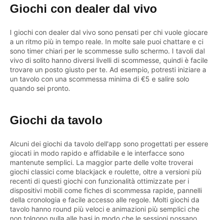
Giochi con dealer dal vivo
I giochi con dealer dal vivo sono pensati per chi vuole giocare
a un ritmo più in tempo reale. In molte sale puoi chattare e ci
sono timer chiari per le scommesse sullo schermo. I tavoli dal
vivo di solito hanno diversi livelli di scommesse, quindi è facile
trovare un posto giusto per te. Ad esempio, potresti iniziare a
un tavolo con una scommessa minima di €5 e salire solo
quando sei pronto.
Giochi da tavolo
Alcuni dei giochi da tavolo dell'app sono progettati per essere
giocati in modo rapido e affidabile e le interfacce sono
mantenute semplici. La maggior parte delle volte troverai
giochi classici come blackjack e roulette, oltre a versioni più
recenti di questi giochi con funzionalità ottimizzate per i
dispositivi mobili come fiches di scommessa rapide, pannelli
della cronologia e facile accesso alle regole. Molti giochi da
tavolo hanno round più veloci e animazioni più semplici che
non tolgono nulla alle basi in modo che le sessioni possano