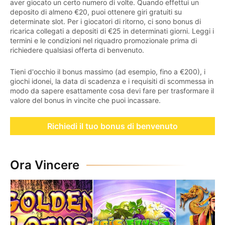
aver giocato un certo numero di volte. Quando effettui un
deposito di almeno €20, puoi ottenere giri gratuiti su
determinate slot. Per i giocatori di ritorno, ci sono bonus di
ricarica collegati a depositi di €25 in determinati giorni. Leggi i
termini e le condizioni nel riquadro promozionale prima di
richiedere qualsiasi offerta di benvenuto.
Tieni d'occhio il bonus massimo (ad esempio, fino a €200), i
giochi idonei, la data di scadenza e i requisiti di scommessa in
modo da sapere esattamente cosa devi fare per trasformare il
valore del bonus in vincite che puoi incassare.
Richiedi il tuo bonus di benvenuto
Ora Vincere