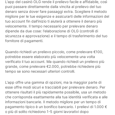
L'app del casinò OLG rende il prelievo facile e affidabile, così
puoi passare direttamente dalla vincita al prelievo del tuo
denaro senza dover fare passaggi extra. Scegliere il metodo
migliore per le tue esigenze e assicurarti delle informazioni del
tuo account fin dall'inizio ti aiuterà a ottenere il denaro più
velocemente. Il tempo necessario per prelevare denaro
dipende da due cose: l'elaborazione di OLG (controlli di
sicurezza e approvazione) e il tempo di trasferimento del tuo
fornitore di pagamenti.
Quando richiedi un prelievo piccolo, come prelevare €100,
potrebbe essere elaborato più velocemente una volta
verificato il tuo account. Ma quando richiedi un prelievo più
grande, come prelevare €2.000, potrebbe richiedere più
tempo se sono necessari ulteriori controlli.
L'app offre una gamma di opzioni, ma la maggior parte di
esse offre modi sicuri e tracciabili per prelevare denaro. Per
ottenere risultati il più rapidamente possibile, usa un metodo
che corrisponda esattamente alla tua identità verificata e alle
informazioni bancarie. Il metodo migliore per un tempo di
pagamento tipico è un bonifico bancario. I prelievi di 1.000 €
o più di solito richiedono 1-5 giorni lavorativi dopo