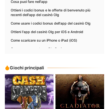
Cosa puoi fare nell'app
Ottieni i codici bonus e le offerte di benvenuto più
recenti dell'app del casinò Olg
Come usare i codici bonus dell'app del casinò Olg
Ottieni l'app del casinò Olg per iOS e Android
Come scaricare su un iPhone o iPad (iOS)
Creare un account con Olg Casino
Depositi nell'app del casinò Olg
Ritira rapidamente le tue vincite: tempi e metodi di
Giochi principali
pagamento
Imposta il tuo budget di gioco
Giocare ai giochi nell'app del casinò Olg
Slot
Giochi con dealer dal vivo