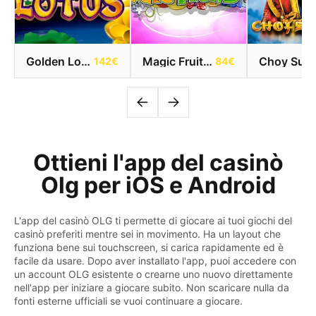
Golden Lotus
Magic Fruits 4 Deluxe
C
142€
84€
Ottieni l'app del casinò
Olg per iOS e Android
L'app del casinò OLG ti permette di giocare ai tuoi giochi del
casinò preferiti mentre sei in movimento. Ha un layout che
funziona bene sui touchscreen, si carica rapidamente ed è
facile da usare. Dopo aver installato l'app, puoi accedere con
un account OLG esistente o crearne uno nuovo direttamente
nell'app per iniziare a giocare subito. Non scaricare nulla da
fonti esterne ufficiali se vuoi continuare a giocare.