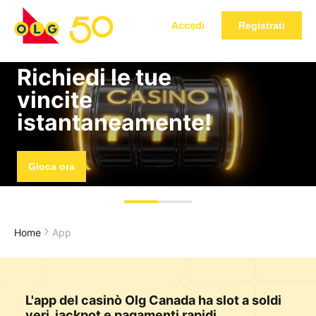
Accedi
Registrati
Richiedi le tue
vincite
istantaneamente!
Gioca ora
Home
App
L'app del casinò Olg Canada ha slot a soldi
veri, jackpot e pagamenti rapidi