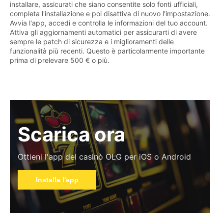
installare, assicurati che siano consentite solo fonti ufficiali,
completa l'installazione e poi disattiva di nuovo l'impostazione.
Avvia l'app, accedi e controlla le informazioni del tuo account.
Attiva gli aggiornamenti automatici per assicurarti di avere
sempre le patch di sicurezza e i miglioramenti delle
funzionalità più recenti. Questo è particolarmente importante
prima di prelevare 500 € o più.
Scarica ora
Ottieni l'app del casinò OLG per iOS o Android
Installa l'app