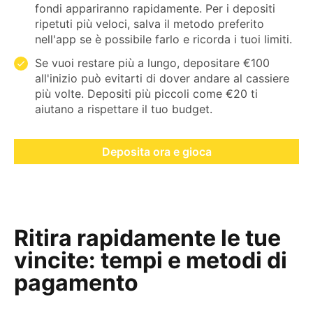
fondi appariranno rapidamente. Per i depositi
ripetuti più veloci, salva il metodo preferito
nell'app se è possibile farlo e ricorda i tuoi limiti.
Se vuoi restare più a lungo, depositare €100
all'inizio può evitarti di dover andare al cassiere
più volte. Depositi più piccoli come €20 ti
aiutano a rispettare il tuo budget.
Deposita ora e gioca
Ritira rapidamente le tue
vincite: tempi e metodi di
pagamento