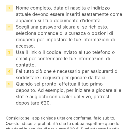
Nome completo, data di nascita e indirizzo
attuale devono essere inseriti esattamente come
appaiono sul tuo documento d'identità.
Scegli una password sicura e, se richiesto,
seleziona domande di sicurezza o opzioni di
recupero per impostare le tue informazioni di
accesso.
Usa il link o il codice inviato al tuo telefono o
email per confermare le tue informazioni di
contatto.
Fai tutto ciò che è necessario per assicurarti di
soddisfare i requisiti per giocare da Italia.
Quando sei pronto, effettua il tuo primo
deposito. Ad esempio, per iniziare a giocare alle
slot e ai giochi con dealer dal vivo, potresti
depositare €20.
Consiglio: se l'app richiede ulteriore conferma, fallo subito.
Questo riduce la probabilità che tu debba aspettare quando
chiederai in seguito di prelevare 500 €. Puoi ottenere i codici