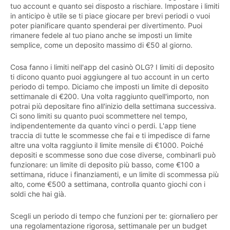
tuo account e quanto sei disposto a rischiare. Impostare i limiti
in anticipo è utile se ti piace giocare per brevi periodi o vuoi
poter pianificare quanto spenderai per divertimento. Puoi
rimanere fedele al tuo piano anche se imposti un limite
semplice, come un deposito massimo di €50 al giorno.
Cosa fanno i limiti nell'app del casinò OLG? I limiti di deposito
ti dicono quanto puoi aggiungere al tuo account in un certo
periodo di tempo. Diciamo che imposti un limite di deposito
settimanale di €200. Una volta raggiunto quell'importo, non
potrai più depositare fino all'inizio della settimana successiva.
Ci sono limiti su quanto puoi scommettere nel tempo,
indipendentemente da quanto vinci o perdi. L'app tiene
traccia di tutte le scommesse che fai e ti impedisce di farne
altre una volta raggiunto il limite mensile di €1000. Poiché
depositi e scommesse sono due cose diverse, combinarli può
funzionare: un limite di deposito più basso, come €100 a
settimana, riduce i finanziamenti, e un limite di scommessa più
alto, come €500 a settimana, controlla quanto giochi con i
soldi che hai già.
Scegli un periodo di tempo che funzioni per te: giornaliero per
una regolamentazione rigorosa, settimanale per un budget