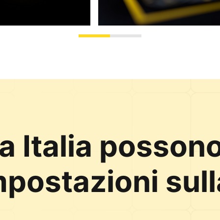
da Italia posson
mpostazioni sull