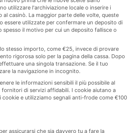
i nuovo prima che le nuove scelte siano
utilizzare l'archiviazione locale o inserire i
to al casinò. La maggior parte delle volte, queste
o essere utilizzate per confermare un deposito di
 spesso il motivo per cui un deposito fallisce o
re lo stesso importo, come €25, invece di provare
amento rigorosa solo per la pagina della cassa. Dopo
effettuare una singola transazione. Se il tuo
are la navigazione in incognito.
re le informazioni sensibili il più possibile al
nitori di servizi affidabili. I cookie aiutano a
i cookie e utilizziamo segnali anti-frode come €100
per assicurarsi che sia davvero tu a fare la