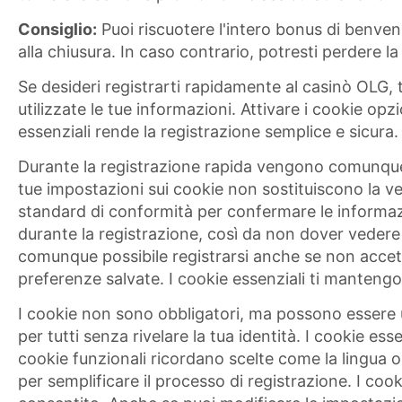
Consiglio:
Puoi riscuotere l'intero bonus di benvenu
alla chiusura. In caso contrario, potresti perdere la
Se desideri registrarti rapidamente al casinò OLG,
utilizzate le tue informazioni. Attivare i cookie opz
essenziali rende la registrazione semplice e sicura.
Durante la registrazione rapida vengono comunque es
tue impostazioni sui cookie non sostituiscono la ve
standard di conformità per confermare le informazi
durante la registrazione, così da non dover veder
comunque possibile registrarsi anche se non accetti 
preferenze salvate. I cookie essenziali ti manteng
I cookie non sono obbligatori, ma possono essere u
per tutti senza rivelare la tua identità. I cookie e
cookie funzionali ricordano scelte come la lingua o l
per semplificare il processo di registrazione. I coo