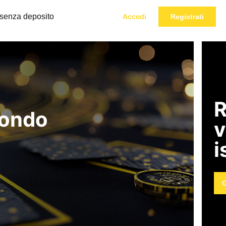
senza deposito
Accedi
Registrati
R
Mondo
v
i
G