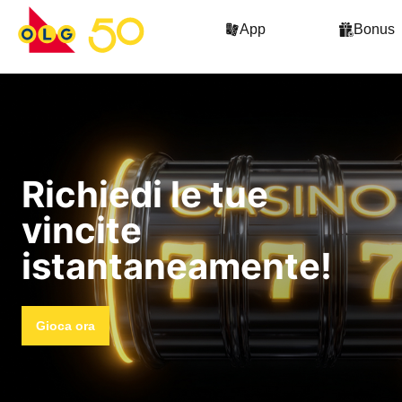
App
Bonus
Richiedi le tue
vincite
istantaneamente!
Gioca ora