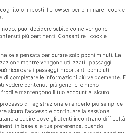
ncognito o imposti il browser per eliminare i cookie
e.
esto modo, puoi decidere subito come vengono
contenuti più pertinenti. Consentire i cookie
che se è pensata per durare solo pochi minuti. Le
izzazione mentre vengono utilizzati i passaggi
può ricordare i passaggi importanti compiuti
e di completare le informazioni più velocemente. È
esti vedere contenuti più generici e meno
frodi e mantengono il tuo account al sicuro.
processo di registrazione e renderlo più semplice
re sicuro l'accesso e continuare la sessione. I
iutano a capire dove gli utenti incontrano difficoltà
tinenti in base alle tue preferenze, quando