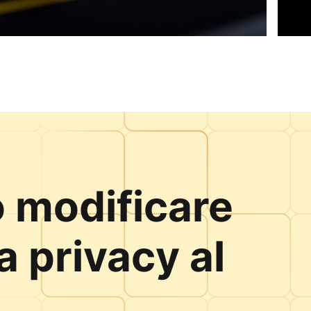
o modificare
a privacy al