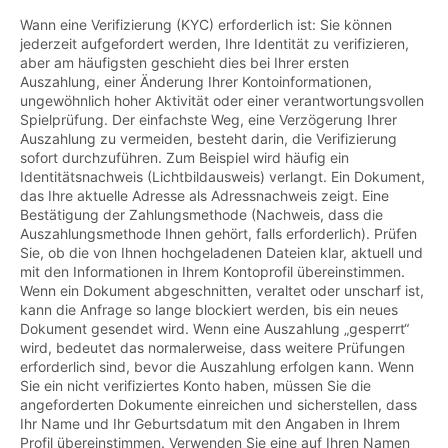
Wann eine Verifizierung (KYC) erforderlich ist: Sie können
jederzeit aufgefordert werden, Ihre Identität zu verifizieren,
aber am häufigsten geschieht dies bei Ihrer ersten
Auszahlung, einer Änderung Ihrer Kontoinformationen,
ungewöhnlich hoher Aktivität oder einer verantwortungsvollen
Spielprüfung. Der einfachste Weg, eine Verzögerung Ihrer
Auszahlung zu vermeiden, besteht darin, die Verifizierung
sofort durchzuführen. Zum Beispiel wird häufig ein
Identitätsnachweis (Lichtbildausweis) verlangt. Ein Dokument,
das Ihre aktuelle Adresse als Adressnachweis zeigt. Eine
Bestätigung der Zahlungsmethode (Nachweis, dass die
Auszahlungsmethode Ihnen gehört, falls erforderlich). Prüfen
Sie, ob die von Ihnen hochgeladenen Dateien klar, aktuell und
mit den Informationen in Ihrem Kontoprofil übereinstimmen.
Wenn ein Dokument abgeschnitten, veraltet oder unscharf ist,
kann die Anfrage so lange blockiert werden, bis ein neues
Dokument gesendet wird. Wenn eine Auszahlung „gesperrt“
wird, bedeutet das normalerweise, dass weitere Prüfungen
erforderlich sind, bevor die Auszahlung erfolgen kann. Wenn
Sie ein nicht verifiziertes Konto haben, müssen Sie die
angeforderten Dokumente einreichen und sicherstellen, dass
Ihr Name und Ihr Geburtsdatum mit den Angaben in Ihrem
Profil übereinstimmen. Verwenden Sie eine auf Ihren Namen