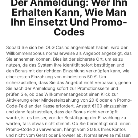
Der Anmeldung: Wer Ihn
Erhalten Kann, Wie Man
Ihn Einsetzt Und Promo-
Codes
Sobald Sie sich bei OLG Casino angemeldet haben, wird der
Willkommensbonus normalerweise als Angebot angezeigt, das
Sie annehmen können. Dies ist der sicherste Ort, um es zu
nutzen, da das System Ihre Identität sofort bestätigen und
den Bonus mit der richtigen Einzahlung verknüpfen kann, wie
einer ersten Einzahlung von mindestens 50 €. Um
sicherzustellen, dass Sie das Angebot nicht verpassen, gehen
Sie nach der Anmeldung sofort zur Promotionsseite und
prüfen Sie, ob das Willkommensangebot einen Klick zur
Aktivierung einer Mindesteinzahlung von 20 € oder ein Promo-
Code-Feld an der Kasse erfordert. Anstatt €100 einzuzahlen
und dann festzustellen, dass der Bonus nicht verknüpft
wurde, ist es besser, vor der Bestätigung der Einzahlung zu
warten, falls etwas nicht stimmt. Ob Sie berechtigt sind, einen
Promo-Code zu verwenden, hängt vom Status Ihres Kontos
und nicht vom Gerät oder Browser ab. Normalerweise müssen