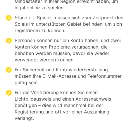
Mindestalter in Ihrer Region erreicht haben, um
legal online zu spielen.
Standort: Spieler müssen sich zum Zeitpunkt des
Spiels im unterstützten Gebiet befinden, um sich
registrieren zu können.
Personen können nur ein Konto haben, und zwei
Konten können Probleme verursachen, die
behoben werden müssen, bevor sie wieder
verwendet werden können.
Für Sicherheit und Kontowiederherstellung
müssen Ihre E-Mail-Adresse und Telefonnummer
gültig sein.
Für die Verifizierung können Sie einen
Lichtbildausweis und einen Adressnachweis
benötigen – dies wird manchmal bei der
Registrierung und oft vor einer Auszahlung
verlangt.