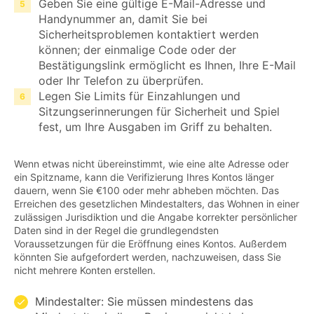
Geben Sie eine gültige E-Mail-Adresse und
Handynummer an, damit Sie bei
Sicherheitsproblemen kontaktiert werden
können; der einmalige Code oder der
Bestätigungslink ermöglicht es Ihnen, Ihre E-Mail
oder Ihr Telefon zu überprüfen.
Legen Sie Limits für Einzahlungen und
Sitzungserinnerungen für Sicherheit und Spiel
fest, um Ihre Ausgaben im Griff zu behalten.
Wenn etwas nicht übereinstimmt, wie eine alte Adresse oder
ein Spitzname, kann die Verifizierung Ihres Kontos länger
dauern, wenn Sie €100 oder mehr abheben möchten. Das
Erreichen des gesetzlichen Mindestalters, das Wohnen in einer
zulässigen Jurisdiktion und die Angabe korrekter persönlicher
Daten sind in der Regel die grundlegendsten
Voraussetzungen für die Eröffnung eines Kontos. Außerdem
könnten Sie aufgefordert werden, nachzuweisen, dass Sie
nicht mehrere Konten erstellen.
Mindestalter: Sie müssen mindestens das