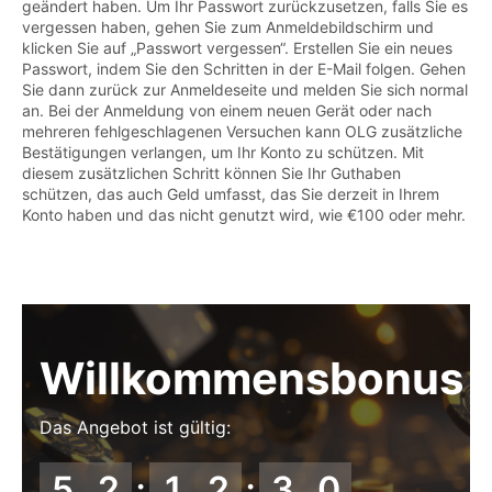
geändert haben. Um Ihr Passwort zurückzusetzen, falls Sie es
vergessen haben, gehen Sie zum Anmeldebildschirm und
klicken Sie auf „Passwort vergessen“. Erstellen Sie ein neues
Passwort, indem Sie den Schritten in der E-Mail folgen. Gehen
Sie dann zurück zur Anmeldeseite und melden Sie sich normal
an. Bei der Anmeldung von einem neuen Gerät oder nach
mehreren fehlgeschlagenen Versuchen kann OLG zusätzliche
Bestätigungen verlangen, um Ihr Konto zu schützen. Mit
diesem zusätzlichen Schritt können Sie Ihr Guthaben
schützen, das auch Geld umfasst, das Sie derzeit in Ihrem
Konto haben und das nicht genutzt wird, wie €100 oder mehr.
Willkommensbonus
Das Angebot ist gültig:
5
2
1
2
2
9
:
: