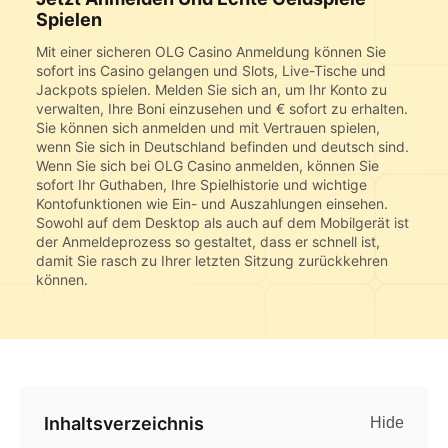
Spielen
Mit einer sicheren OLG Casino Anmeldung können Sie
sofort ins Casino gelangen und Slots, Live-Tische und
Jackpots spielen. Melden Sie sich an, um Ihr Konto zu
verwalten, Ihre Boni einzusehen und € sofort zu erhalten.
Sie können sich anmelden und mit Vertrauen spielen,
wenn Sie sich in Deutschland befinden und deutsch sind.
Wenn Sie sich bei OLG Casino anmelden, können Sie
sofort Ihr Guthaben, Ihre Spielhistorie und wichtige
Kontofunktionen wie Ein- und Auszahlungen einsehen.
Sowohl auf dem Desktop als auch auf dem Mobilgerät ist
der Anmeldeprozess so gestaltet, dass er schnell ist,
damit Sie rasch zu Ihrer letzten Sitzung zurückkehren
können.
Inhaltsverzeichnis
Hide