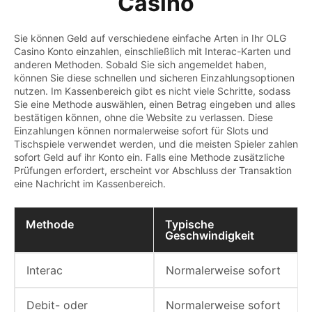
Casino
Sie können Geld auf verschiedene einfache Arten in Ihr OLG
Casino Konto einzahlen, einschließlich mit Interac-Karten und
anderen Methoden. Sobald Sie sich angemeldet haben,
können Sie diese schnellen und sicheren Einzahlungsoptionen
nutzen. Im Kassenbereich gibt es nicht viele Schritte, sodass
Sie eine Methode auswählen, einen Betrag eingeben und alles
bestätigen können, ohne die Website zu verlassen. Diese
Einzahlungen können normalerweise sofort für Slots und
Tischspiele verwendet werden, und die meisten Spieler zahlen
sofort Geld auf ihr Konto ein. Falls eine Methode zusätzliche
Prüfungen erfordert, erscheint vor Abschluss der Transaktion
eine Nachricht im Kassenbereich.
Methode
Typische
Geschwindigkeit
Interac
Normalerweise sofort
Debit- oder
Normalerweise sofort