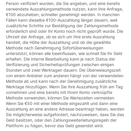
Person verifiziert wurden, die Sie angeben, und eine bereits
verwendete Auszahlungsmethode nutzen, kann Ihre Anfrage,
€100 abzuheben, schneller genehmigt werden. In manchen
Fällen kann dieselbe €100-Auszahlung länger dauern, weil
zusätzliche Schritte zur Bestätigung der Zahlungsmethode
erforderlich sind oder Ihr Konto noch nicht geprüft wurde. Die
Uhrzeit der Anfrage, ob es sich um Ihre erste Auszahlung
handelt, die Höhe der Auszahlung und ob die gewählte
Methode nach Genehmigung Sofortüberweisungen
unterstützt, können alle beeinflussen, wie schnell Sie Ihr Geld
erhalten. Die interne Bearbeitung kann je nach Status der
Verifizierung und Sicherheitsprüfungen zwischen einigen
Stunden und zwei Werktagen dauern. Die Überweisungszeit
von einem Anbieter zum anderen hängt von der verwendeten
Methode ab und kann nach der Genehmigung zusätzliche
Werktage hinzufügen. Wenn Sie Ihre Auszahlung früh am Tag
vornehmen und eine bereits mit Ihrem Konto verknüpfte
Methode verwenden, können Sie Wartezeiten vermeiden.
Wenn Sie €50 mit einer Methode eingezahlt und dann eine
Auszahlung an eine andere Adresse beantragt haben, werden
Sie möglicherweise aufgefordert, nachzuweisen, dass Sie das
Geld besitzen, oder den Zahlungsweiterleitungsregeln der
Plattform zu folgen, bevor das Geld gesendet wird.