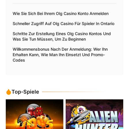
Wie Sie Sich Bei Ihrem Olg Casino Konto Anmelden
Schneller Zugriff Auf Olg Casino Für Spieler In Ontario
Schritte Zur Erstellung Eines Olg Casino Kontos Und
Was Sie Tun Müssen, Um Zu Beginnen
Willkommensbonus Nach Der Anmeldung: Wer Ihn
Erhalten Kann, Wie Man Ihn Einsetzt Und Promo-
Codes
Tägliche Promotionen Und Treueangebote
Einzahlungen Bei Olg Casino
Auszahlungszeiten, Verifizierung Und Häufige
Top-Spiele
Sperren
Ihr Profil Verfügt Über Zahlungslimits Und Werkzeuge
Für Verantwortungsvolles Glücksspiel
Olg Casino Mobile Anmeldung: App-Zugriff, Browser-
Spiel Und Biometrie