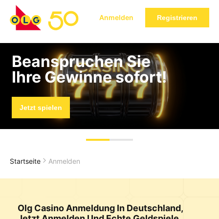
Anmelden
Registrieren
Beanspruchen Sie
Ihre Gewinne sofort!
Jetzt spielen
Startseite
Anmelden
Olg Casino Anmeldung In Deutschland,
Jetzt Anmelden Und Echte Geldspiele