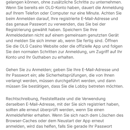
gelangen können, ohne zusätzliche Schritte zu unternehmen.
Wenn Sie bereits ein OLG-Konto haben, dauert die Anmeldung
auf Ihrem Telefon oder Computer nur eine Minute. Achten Sie
beim Anmelden darauf, Ihre registrierte E-Mail-Adresse und
das genaue Passwort zu verwenden, das Sie bei der
Registrierung gewählt haben. Speichern Sie Ihre
Anmeldedaten nicht auf einem gemeinsam genutzten Gerät
und melden Sie sich immer ab, wenn Sie fertig sind. Öffnen
Sie die OLG Casino Website oder die offizielle App und folgen
Sie den normalen Schritten zur Anmeldung, um Zugriff auf Ihr
Konto und Ihr Guthaben zu erhalten.
Gehen Sie zu Anmelden; geben Sie Ihre E-Mail-Adresse und
Ihr Passwort ein; alle Sicherheitsprüfungen, die von Ihnen
verlangt werden, müssen durchgeführt werden, und dann
müssen Sie bestätigen, dass Sie die Lobby betreten möchten.
Rechtschreibung, Feststelltaste und die Verwendung
derselben E-Mail-Adresse, mit der Sie sich registriert haben,
sollten alle erneut überprüft werden, wenn Sie einen
Anmeldefehler erhalten. Wenn Sie sich nach dem Löschen des
Browser-Caches oder dem Neustart der App erneut
anmelden, wird das helfen, falls Sie gerade Ihr Passwort