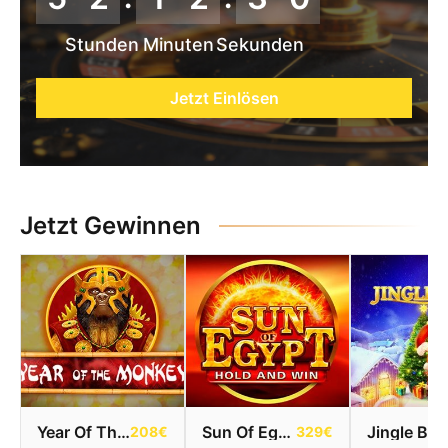
Stunden
Minuten
Sekunden
Jetzt Einlösen
Jetzt Gewinnen
Year Of The Monkey
Sun Of Egypt Hold And Win
Jin
208€
329€