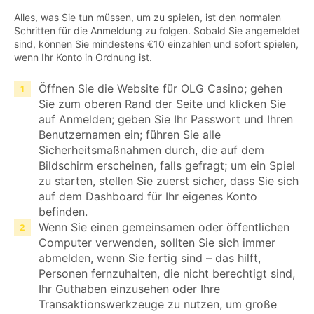
Alles, was Sie tun müssen, um zu spielen, ist den normalen
Schritten für die Anmeldung zu folgen. Sobald Sie angemeldet
sind, können Sie mindestens €10 einzahlen und sofort spielen,
wenn Ihr Konto in Ordnung ist.
Öffnen Sie die Website für OLG Casino; gehen
Sie zum oberen Rand der Seite und klicken Sie
auf Anmelden; geben Sie Ihr Passwort und Ihren
Benutzernamen ein; führen Sie alle
Sicherheitsmaßnahmen durch, die auf dem
Bildschirm erscheinen, falls gefragt; um ein Spiel
zu starten, stellen Sie zuerst sicher, dass Sie sich
auf dem Dashboard für Ihr eigenes Konto
befinden.
Wenn Sie einen gemeinsamen oder öffentlichen
Computer verwenden, sollten Sie sich immer
abmelden, wenn Sie fertig sind – das hilft,
Personen fernzuhalten, die nicht berechtigt sind,
Ihr Guthaben einzusehen oder Ihre
Transaktionswerkzeuge zu nutzen, um große