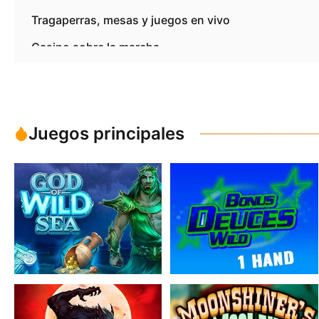
Tragaperras, mesas y juegos en vivo
Casino sobre la marcha
Ingresos y retiros de dinero
Opciones de ayuda y soporte
Protección del usuario y seguridad de la plataforma
Juegos principales