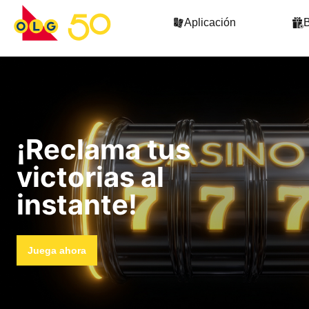
Aplicación
¡Reclama tus
victorias al
instante!
Juega ahora