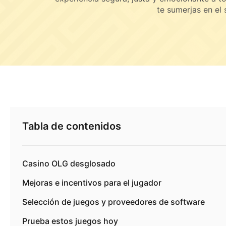
te sumerjas en el
Tabla de contenidos
Casino OLG desglosado
Mejoras e incentivos para el jugador
Selección de juegos y proveedores de software
Prueba estos juegos hoy