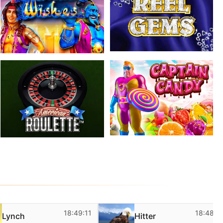
18:49:21
18:49:1
Moxie
Lynch